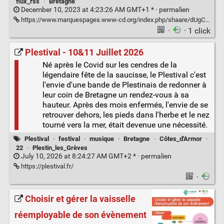
flux_rss
·
Bretagne
December 10, 2023 at 4:23:26 AM GMT+1 * ·
permalien
https://www.marquespages.www-cd.org/index.php/shaare/dUgCxQ
·
· 1 click
Plestival - 10&11 Juillet 2026
Né après le Covid sur les cendres de la
légendaire fête de la saucisse, le Plestival c'est
l'envie d'une bande de Plestinais de redonner à
leur coin de Bretagne un rendez-vous à sa
hauteur. Après des mois enfermés, l'envie de se
retrouver dehors, les pieds dans l'herbe et le nez
tourné vers la mer, était devenue une nécessité.
Plestival
·
festival
·
musique
·
Bretagne
·
Côtes_d'Armor
·
22
·
Plestin_les_Grèves
July 10, 2026 at 8:24:27 AM GMT+2 * ·
permalien
https://plestival.fr/
·
Choisir et gérer la vaisselle
réemployable de son évènement