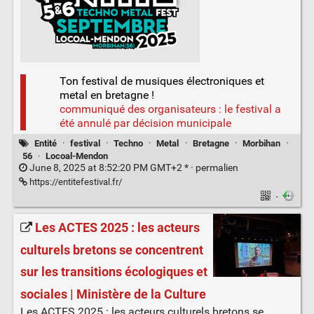
Ton festival de musiques électroniques et
metal en bretagne !
communiqué des organisateurs : le festival a
été annulé par décision municipale
Entité
·
festival
·
Techno
·
Metal
·
Bretagne
·
Morbihan
·
56
·
Locoal-Mendon
June 8, 2025 at 8:52:20 PM GMT+2 * ·
permalien
https://entitefestival.fr/
·
Les ACTES 2025 : les acteurs
culturels bretons se concentrent
sur les transitions écologiques et
sociales | Ministère de la Culture
Les ACTES 2025 : les acteurs culturels bretons se