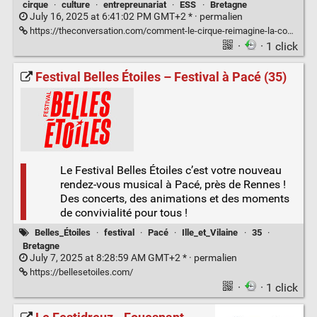
cirque
·
culture
·
entrepreunariat
·
ESS
·
Bretagne
July 16, 2025 at 6:41:02 PM GMT+2 * ·
permalien
https://theconversation.com/comment-le-cirque-reimagine-la-cooperation-258421
·
· 1 click
Festival Belles Étoiles – Festival à Pacé (35)
Le Festival Belles Étoiles c’est votre nouveau
rendez-vous musical à Pacé, près de Rennes !
Des concerts, des animations et des moments
de convivialité pour tous !
Belles_Étoiles
·
festival
·
Pacé
·
Ille_et_Vilaine
·
35
·
Bretagne
July 7, 2025 at 8:28:59 AM GMT+2 * ·
permalien
https://bellesetoiles.com/
·
· 1 click