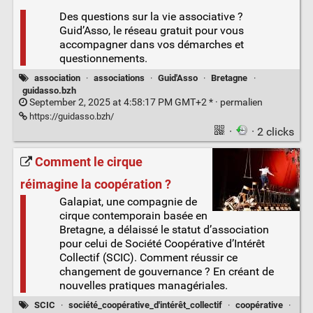
Des questions sur la vie associative ?
Guid’Asso, le réseau gratuit pour vous
accompagner dans vos démarches et
questionnements.
association
·
associations
·
Guid'Asso
·
Bretagne
·
guidasso.bzh
September 2, 2025 at 4:58:17 PM GMT+2 * ·
permalien
https://guidasso.bzh/
·
· 2 clicks
Comment le cirque
réimagine la coopération ?
Galapiat, une compagnie de
cirque contemporain basée en
Bretagne, a délaissé le statut d’association
pour celui de Société Coopérative d’Intérêt
Collectif (SCIC). Comment réussir ce
changement de gouvernance ? En créant de
nouvelles pratiques managériales.
SCIC
·
société_coopérative_d'intérêt_collectif
·
coopérative
·