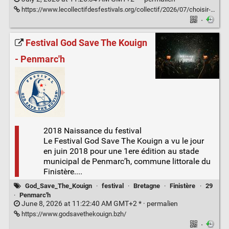
https://www.lecollectifdesfestivals.org/collectif/2026/07/choisir-et-gerer-la-vaisselle-reemployable-de-son-evenement/
·
Festival God Save The Kouign
- Penmarc'h
2018 Naissance du festival
Le Festival God Save The Kouign a vu le jour
en juin 2018 pour une 1ere édition au stade
municipal de Penmarc’h, commune littorale du
Finistère....
God_Save_The_Kouign
·
festival
·
Bretagne
·
Finistère
·
29
·
Penmarc'h
June 8, 2026 at 11:22:40 AM GMT+2 * ·
permalien
https://www.godsavethekouign.bzh/
·