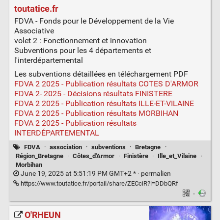
toutatice.fr
FDVA - Fonds pour le Développement de la Vie
Associative
volet 2 : Fonctionnement et innovation
Subventions pour les 4 départements et
l'interdépartemental
Les subventions détaillées en téléchargement PDF
FDVA 2 2025 - Publication résultats COTES D'ARMOR
FDVA 2- 2025 - Décisions résultats FINISTERE
FDVA 2 2025 - Publication résultats ILLE-ET-VILAINE
FDVA 2 2025 - Publication résultats MORBIHAN
FDVA 2 2025 - Publication résultats
INTERDÉPARTEMENTAL
FDVA
·
association
·
subventions
·
Bretagne
·
Région_Bretagne
·
Côtes_d'Armor
·
Finistère
·
Ille_et_Vilaine
·
Morbihan
June 19, 2025 at 5:51:19 PM GMT+2 * ·
permalien
https://www.toutatice.fr/portail/share/ZECciR?l=DDbQRf
·
O'RHEUN