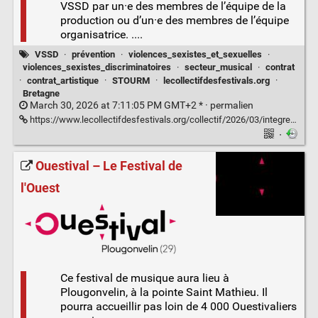
VSSD par un·e des membres de l’équipe de la
production ou d’un·e des membres de l’équipe
organisatrice. ....
VSSD
·
prévention
·
violences_sexistes_et_sexuelles
·
violences_sexistes_discriminatoires
·
secteur_musical
·
contrat
·
contrat_artistique
·
STOURM
·
lecollectifdesfestivals.org
·
Bretagne
March 30, 2026 at 7:11:05 PM GMT+2 * ·
permalien
https://www.lecollectifdesfestivals.org/collectif/2026/03/integrer-une-clause-de-prevention-des-violences-sexistes-et-discriminatoires-dans-ses-contrats-artistiques/
·
Ouestival – Le Festival de
l'Ouest
Ce festival de musique aura lieu à
Plougonvelin, à la pointe Saint Mathieu. Il
pourra accueillir pas loin de 4 000 Ouestivaliers