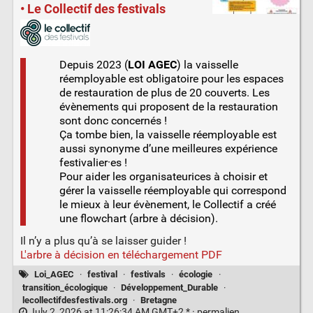
• Le Collectif des festivals
Depuis 2023 (
LOI AGEC
) la vaisselle
réemployable est obligatoire pour les espaces
de restauration de plus de 20 couverts. Les
évènements qui proposent de la restauration
sont donc concernés !
Ça tombe bien, la vaisselle réemployable est
aussi synonyme d’une meilleures expérience
festivalier·es !
Pour aider les organisateurices à choisir et
gérer la vaisselle réemployable qui correspond
le mieux à leur évènement, le Collectif a créé
une flowchart (arbre à décision).
Il n’y a plus qu’à se laisser guider !
L'arbre à décision en téléchargement PDF
Loi_AGEC
·
festival
·
festivals
·
écologie
·
transition_écologique
·
Développement_Durable
·
lecollectifdesfestivals.org
·
Bretagne
July 2, 2026 at 11:26:34 AM GMT+2 * ·
permalien