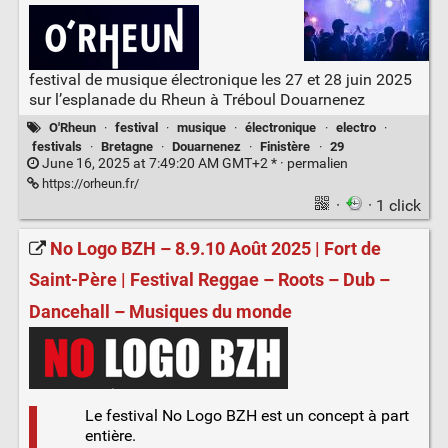
festival de musique électronique les 27 et 28 juin 2025
sur l’esplanade du Rheun à Tréboul Douarnenez
O'Rheun
·
festival
·
musique
·
électronique
·
electro
·
festivals
·
Bretagne
·
Douarnenez
·
Finistère
·
29
June 16, 2025 at 7:49:20 AM GMT+2 * ·
permalien
https://orheun.fr/
·
· 1 click
No Logo BZH – 8.9.10 Août 2025 | Fort de
Saint-Père | Festival Reggae – Roots – Dub –
Dancehall – Musiques du monde
Le festival No Logo BZH est un concept à part
entière.