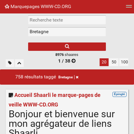
Marquepages WWW-CD.ORG
Nuage de tags
Mur d'images
Quotidien
Flux RS
8976
shaares
1 / 38
20
50
100
758 résultats taggé
Bretagne
Accueil Shaarli le marque-pages de
Épinglé
veille WWW-CD.ORG
Bonjour et bienvenue sur
mon agrégateur de liens
Shaarli.