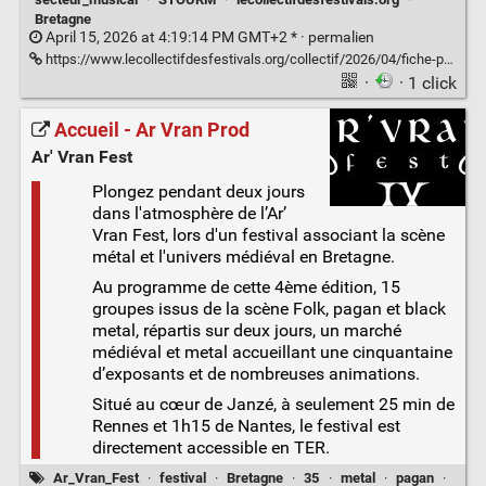
Bretagne
April 15, 2026 at 4:19:14 PM GMT+2 * ·
permalien
https://www.lecollectifdesfestivals.org/collectif/2026/04/fiche-pratique-lutter-contre-les-discriminations-ethno-raciales-dans-les-musiques-actuelles/
·
· 1 click
Accueil - Ar Vran Prod
Ar' Vran Fest
Plongez pendant deux jours
dans l'atmosphère de l’Ar’
Vran Fest, lors d'un festival associant la scène
métal et l'univers médiéval en Bretagne.
Au programme de cette 4ème édition, 15
groupes issus de la scène Folk, pagan et black
metal, répartis sur deux jours, un marché
médiéval et metal accueillant une cinquantaine
d’exposants et de nombreuses animations.
Situé au cœur de Janzé, à seulement 25 min de
Rennes et 1h15 de Nantes, le festival est
directement accessible en TER.
Ar_Vran_Fest
·
festival
·
Bretagne
·
35
·
metal
·
pagan
·