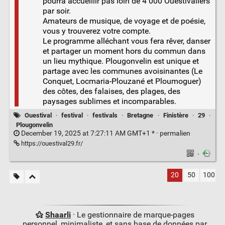
pourra accueillir pas loin de 4 000 Ouestivaliers
par soir.
Amateurs de musique, de voyage et de poésie,
vous y trouverez votre compte.
Le programme alléchant vous fera rêver, danser
et partager un moment hors du commun dans
un lieu mythique. Plougonvelin est unique et
partage avec les communes avoisinantes (Le
Conquet, Locmaria-Plouzané et Ploumoguer)
des côtes, des falaises, des plages, des
paysages sublimes et incomparables.
Ouestival
·
festival
·
festivals
·
Bretagne
·
Finistère
·
29
·
Plougonvelin
December 19, 2025 at 7:27:11 AM GMT+1 * ·
permalien
https://ouestival29.fr/
·
20
50
100
Shaarli
· Le gestionnaire de marque-pages
personnel, minimaliste, et sans base de données par