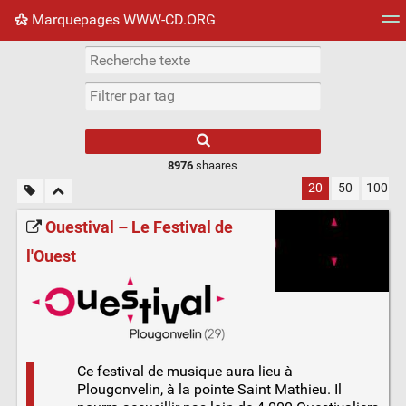
Marquepages WWW-CD.ORG
Nuage de tags
Mur d'images
Quotidien
Flux RS
8976
shaares
20
50
100
Ouestival – Le Festival de
l'Ouest
Ce festival de musique aura lieu à
Plougonvelin, à la pointe Saint Mathieu. Il