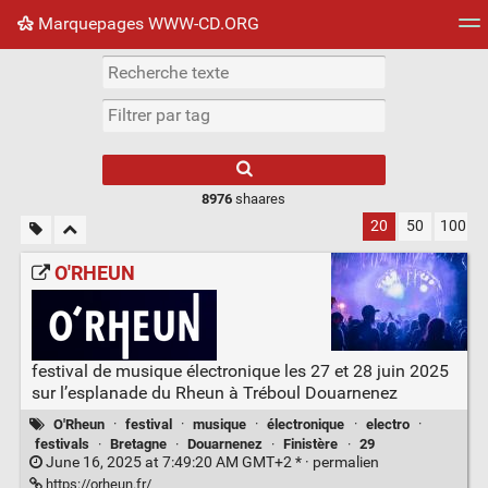
Marquepages WWW-CD.ORG
Nuage de tags
Mur d'images
Quotidien
Flux RS
8976
shaares
20
50
100
O'RHEUN
festival de musique électronique les 27 et 28 juin 2025
sur l’esplanade du Rheun à Tréboul Douarnenez
O'Rheun
·
festival
·
musique
·
électronique
·
electro
·
festivals
·
Bretagne
·
Douarnenez
·
Finistère
·
29
June 16, 2025 at 7:49:20 AM GMT+2 * ·
permalien
https://orheun.fr/