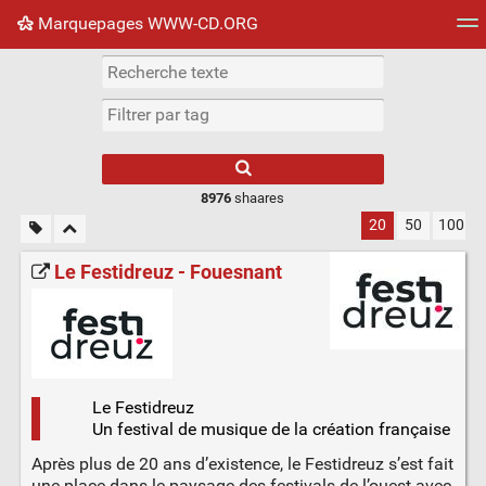
Marquepages WWW-CD.ORG
Nuage de tags
Mur d'images
Quotidien
Flux RS
8976
shaares
20
50
100
Le Festidreuz - Fouesnant
Le Festidreuz
Un festival de musique de la création française
Après plus de 20 ans d’existence, le Festidreuz s’est fait
une place dans le paysage des festivals de l’ouest avec