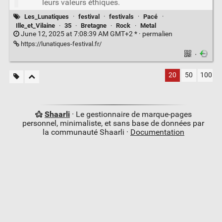
leurs valeurs éthiques.
Les_Lunatiques
·
festival
·
festivals
·
Pacé
·
Ille_et_Vilaine
·
35
·
Bretagne
·
Rock
·
Metal
June 12, 2025 at 7:08:39 AM GMT+2 * ·
permalien
https://lunatiques-festival.fr/
·
20
50
100
Shaarli
· Le gestionnaire de marque-pages
personnel, minimaliste, et sans base de données par
la communauté Shaarli ·
Documentation