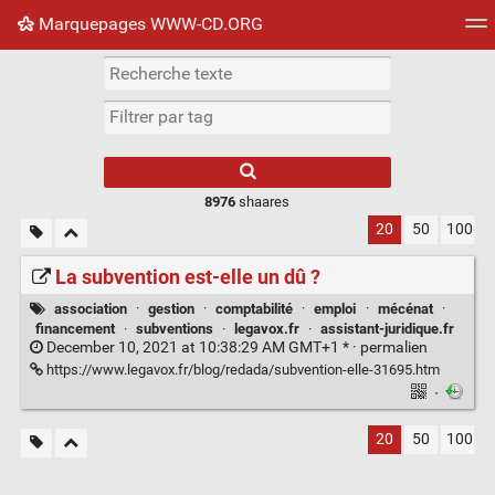
Marquepages WWW-CD.ORG
Nuage de tags
Mur d'images
Quotidien
Flux RS
8976
shaares
20
50
100
La subvention est-elle un dû ?
association
·
gestion
·
comptabilité
·
emploi
·
mécénat
·
financement
·
subventions
·
legavox.fr
·
assistant-juridique.fr
December 10, 2021 at 10:38:29 AM GMT+1 * ·
permalien
https://www.legavox.fr/blog/redada/subvention-elle-31695.htm
·
20
50
100