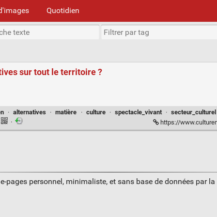
d'images
Quotidien
ives sur tout le territoire ?
en
·
alternatives
·
matière
·
culture
·
spectacle_vivant
·
secteur_culturel
·
https://www.culturematin.com/ventes-finances/
ue-pages personnel, minimaliste, et sans base de données par l