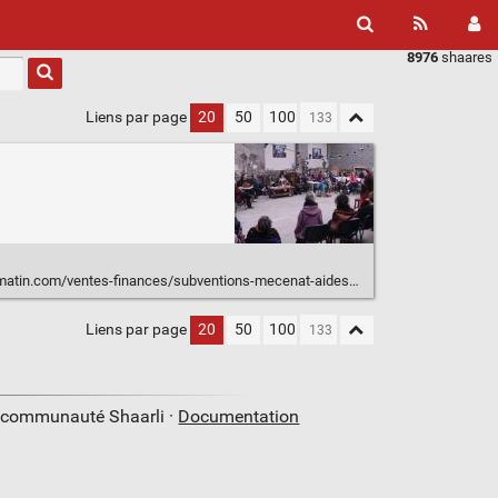
8976
shaares
Liens par page
20
50
100
subventions-mecenat-aides/pratiques/intermittence-les-paniers-artistiques-veulent-faire-des-petits-partout-en-france.html
Liens par page
20
50
100
a communauté Shaarli ·
Documentation