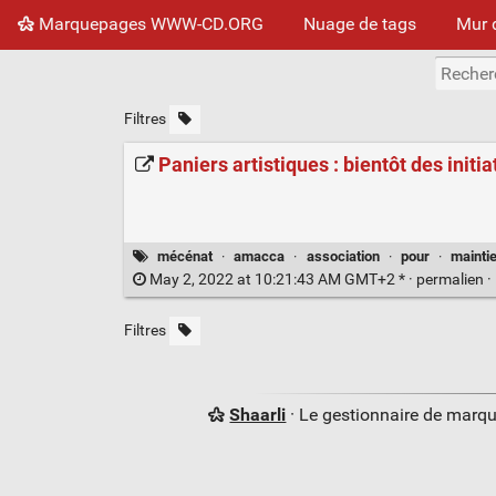
Marquepages WWW-CD.ORG
Nuage de tags
Mur 
Filtres
Paniers artistiques : bientôt des initiat
mécénat
·
amacca
·
association
·
pour
·
mainti
May 2, 2022 at 10:21:43 AM GMT+2 * ·
permalien
·
Filtres
Shaarli
· Le gestionnaire de marq