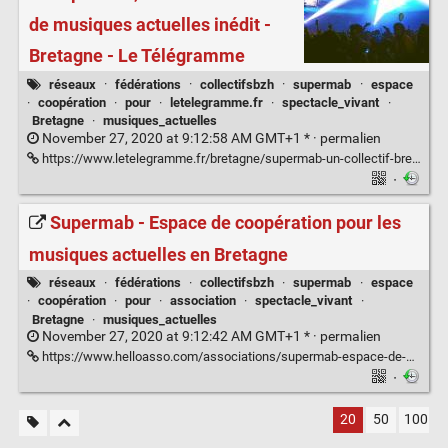
de musiques actuelles inédit -
Bretagne - Le Télégramme
réseaux
·
fédérations
·
collectifsbzh
·
supermab
·
espace
·
coopération
·
pour
·
letelegramme.fr
·
spectacle_vivant
·
Bretagne
·
musiques_actuelles
November 27, 2020 at 9:12:58 AM GMT+1 * ·
permalien
https://www.letelegramme.fr/bretagne/supermab-un-collectif-breton-de-musiques-actuelles-inedit-11-11-2020-12655003.php
·
Supermab - Espace de coopération pour les
musiques actuelles en Bretagne
réseaux
·
fédérations
·
collectifsbzh
·
supermab
·
espace
·
coopération
·
pour
·
association
·
spectacle_vivant
·
Bretagne
·
musiques_actuelles
November 27, 2020 at 9:12:42 AM GMT+1 * ·
permalien
https://www.helloasso.com/associations/supermab-espace-de-cooperation-pour-les-musiques-actuelles-en-bretagne
·
20
50
100