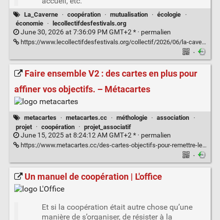
accueil, etc.
La_Caverne
·
coopération
·
mutualisation
·
écologie
·
économie
·
lecollectifdesfestivals.org
June 30, 2026 at 7:36:09 PM GMT+2 * ·
permalien
https://www.lecollectifdesfestivals.org/collectif/2026/06/la-caverne-mutualisation-de-materiels-pour-les-evenements-bretons/
·
Faire ensemble V2 : des cartes en plus pour
affiner vos objectifs. – Métacartes
metacartes
·
metacartes.cc
·
méthologie
·
association
·
projet
·
coopération
·
projet_associatif
June 15, 2025 at 8:24:12 AM GMT+2 * ·
permalien
https://www.metacartes.cc/des-cartes-objectifs-pour-remettre-les-outils-participatifs-au-sein-dune-intention/
·
Un manuel de coopération | L'office
Et si la coopération était autre chose qu’une
manière de s’organiser, de résister à la