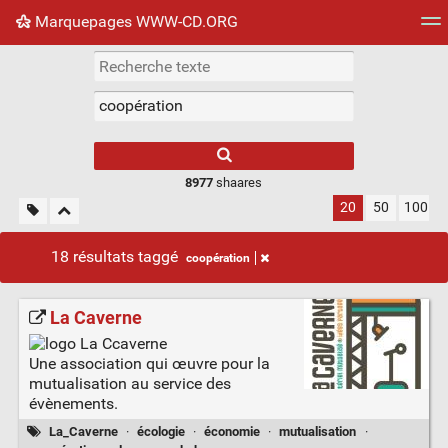
Marquepages WWW-CD.ORG
Nuage de tags
Mur d'images
Quotidien
Flux RS
8977
shaares
20
50
100
18 résultats taggé
coopération
La Caverne
Une association qui œuvre pour la
mutualisation au service des
évènements.
La_Caverne
·
écologie
·
économie
·
mutualisation
·