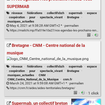
SUPERMAB
réseaux
·
fédérations
·
collectifsbzh
·
supermab
·
espace
·
coopération
·
pour
·
spectacle_vivant
·
Bretagne
·
musiques_actuelles
May 4, 2021 at 9:38:28 AM GMT+2 * ·
permalien
https://mailchi.mp/ffa519e10a27/vos-agendas-les-prochains-rendez-vous-supermab?e=23c36cb8ab
·
Bretagne - CNM - Centre national de la
musique
réseaux
·
fédérations
·
collectifsbzh
·
supermab
·
espace
·
coopération
·
pour
·
spectacle_vivant
·
Bretagne
·
musiques_actuelles
·
CNM
·
CNM_Centre_National_de_la_Musique
·
cnm.fr
March 24, 2021 at 9:59:08 AM GMT+1 * ·
permalien
https://cnm.fr/aides/aides-territoriales/bretagne/
·
· 1 click
Supermab, un collectif breton