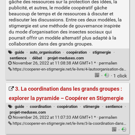
gâche des ressources sur la protection des idées, la
publicité, et autres, le modèle coopératif gâche
beaucoup de temps et de ressources à discuter et
rediscuter les discussions. Entre ces deux modèles, la
stigmergie est une méthode de gouvernance inspirée
du mode d’organisation des insectes sociaux qui
pourrait offrir un modèle alternatif plus adapté à la
collaboration dans des grands groupes.
guide
·
auto_organisation
·
coopération
·
stigmergie
·
sentience
·
débat
·
projet-meduses.com
November 26, 2022 at 11:08:38 AM GMT+1 * ·
permalien
https://cooperer-en-stigmergie.net/le-livre/4-lautoorganisation-dans-les-grands-groupes-le-modele-stigmergique/
·
· 1 click
3. La coordination dans les grands groupes :
explorer la pyramide – Coopérer en Stigmergie
guide
·
coordination
·
coopération
·
stimergie
·
sentience
·
projet-meduses.com
November 26, 2022 at 11:07:33 AM GMT+1 * ·
permalien
https://cooperer-en-stigmergie.net/le-livre/3-la-coordination-dans-les-grands-groupes-explorer-la-pyramide/
·