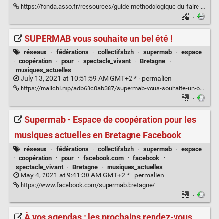
https://fonda.asso.fr/ressources/guide-methodologique-du-faire-ensemble
·
SUPERMAB vous souhaite un bel été !
réseaux
·
fédérations
·
collectifsbzh
·
supermab
·
espace
·
coopération
·
pour
·
spectacle_vivant
·
Bretagne
·
musiques_actuelles
July 13, 2021 at 10:51:59 AM GMT+2 * ·
permalien
https://mailchi.mp/adb68c0ab387/supermab-vous-souhaite-un-bel-t
·
Supermab - Espace de coopération pour les
musiques actuelles en Bretagne Facebook
réseaux
·
fédérations
·
collectifsbzh
·
supermab
·
espace
·
coopération
·
pour
·
facebook.com
·
facebook
·
spectacle_vivant
·
Bretagne
·
musiques_actuelles
May 4, 2021 at 9:41:30 AM GMT+2 * ·
permalien
https://www.facebook.com/supermab.bretagne/
·
À vos agendas : les prochains rendez-vous