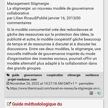
Management Stigmergie
La stigmergie: un nouveau modèle de gouvernance
collaborative
par Lilian Ricaud|Publié janvier 16, 2013|50
commentaires
Si le modèle concurrentiel crée des redondances et
gâche des ressources sur la protection des idées, la
publicité et autre, le modèle coopératif gâche beaucoup
de temps et de ressources à discuter et à discuter les
discussions. Entre ces deux modèles, la stigmergie, une
nouvelle méthode de gouvernance inspirée du mode
d’organisation des insectes sociaux, pourrait offrir un
modèle alternatif plus adapté à la collaboration dans
des grands groupes.
guide
·
gouvernance
·
coopération
·
stimergie
·
sentience
·
projet-meduses.com
November 26, 2022 at 10:27:18 AM GMT+1 * ·
permalien
https://www.lilianricaud.com/travail-en-reseau/la-stigmergie-un-nouvelle-modele-de-gouvernance-collaborative/
·
Guide méthodologique du