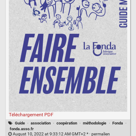
Téléchargement PDF
Guide
·
association
·
coopération
·
méthodologie
·
Fonda
·
fonda.asso.fr
August 10, 2022 at 9:33:12 AM GMT+2 * ·
permalien