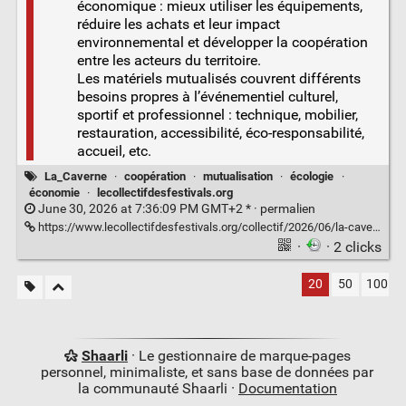
économique : mieux utiliser les équipements,
réduire les achats et leur impact
environnemental et développer la coopération
entre les acteurs du territoire.
Les matériels mutualisés couvrent différents
besoins propres à l’événementiel culturel,
sportif et professionnel : technique, mobilier,
restauration, accessibilité, éco-responsabilité,
accueil, etc.
La_Caverne
·
coopération
·
mutualisation
·
écologie
·
économie
·
lecollectifdesfestivals.org
June 30, 2026 at 7:36:09 PM GMT+2 * ·
permalien
https://www.lecollectifdesfestivals.org/collectif/2026/06/la-caverne-mutualisation-de-materiels-pour-les-evenements-bretons/
·
· 2 clicks
20
50
100
Shaarli
· Le gestionnaire de marque-pages
personnel, minimaliste, et sans base de données par
la communauté Shaarli ·
Documentation