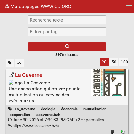
Marquepages WWW-CD.ORG
Nuage de tags
Mur d'images
Quotidien
Flux RS
8976
shaares
20
50
100
La Caverne
Une association qui œuvre pour la
mutualisation au service des
évènements.
La_Caverne
·
écologie
·
économie
·
mutualisation
·
coopération
·
lacaverne.bzh
June 30, 2026 at 7:39:33 PM GMT+2 * ·
permalien
https://www.lacaverne.bzh/
·