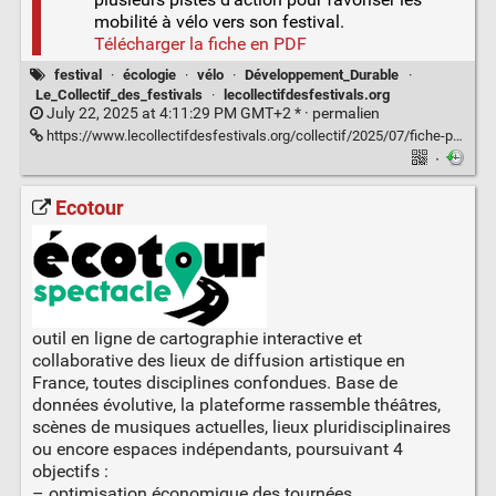
mobilité à vélo vers son festival.
Télécharger la fiche en PDF
festival
·
écologie
·
vélo
·
Développement_Durable
·
Le_Collectif_des_festivals
·
lecollectifdesfestivals.org
July 22, 2025 at 4:11:29 PM GMT+2 * ·
permalien
https://www.lecollectifdesfestivals.org/collectif/2025/07/fiche-pratique-developper-les-mobilites-a-velo-pour-son-festival/
·
Ecotour
outil en ligne de cartographie interactive et
collaborative des lieux de diffusion artistique en
France, toutes disciplines confondues. Base de
données évolutive, la plateforme rassemble théâtres,
scènes de musiques actuelles, lieux pluridisciplinaires
ou encore espaces indépendants, poursuivant 4
objectifs :
– optimisation économique des tournées