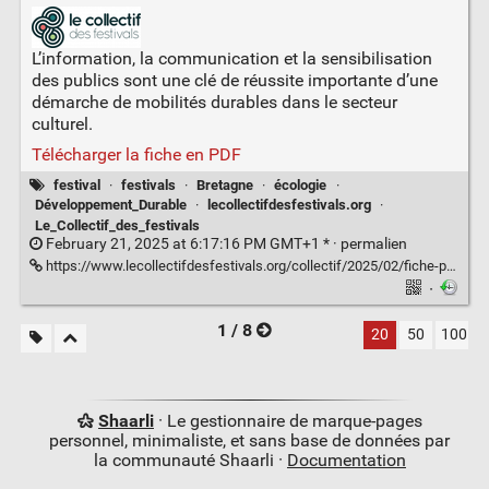
L’information, la communication et la sensibilisation
des publics sont une clé de réussite importante d’une
démarche de mobilités durables dans le secteur
culturel.
Télécharger la fiche en PDF
festival
·
festivals
·
Bretagne
·
écologie
·
Développement_Durable
·
lecollectifdesfestivals.org
·
Le_Collectif_des_festivals
February 21, 2025 at 6:17:16 PM GMT+1 * ·
permalien
https://www.lecollectifdesfestivals.org/collectif/2025/02/fiche-pratique-ameliorer-la-communication-et-la-sensibilisation-sur-les-mobilites-durables/
·
1 / 8
20
50
100
Shaarli
· Le gestionnaire de marque-pages
personnel, minimaliste, et sans base de données par
la communauté Shaarli ·
Documentation