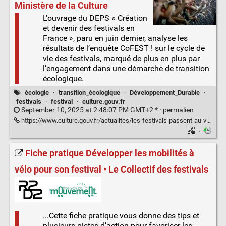
Ministère de la Culture
L'ouvrage du DEPS « Création
et devenir des festivals en
France », paru en juin dernier, analyse les
résultats de l’enquête CoFEST ! sur le cycle de
vie des festivals, marqué de plus en plus par
l’engagement dans une démarche de transition
écologique.
écologie
·
transition_écologique
·
Développement_Durable
·
festivals
·
festival
·
culture.gouv.fr
September 10, 2025 at 2:48:07 PM GMT+2 * ·
permalien
https://www.culture.gouv.fr/actualites/les-festivals-passent-au-vert
·
Fiche pratique Développer les mobilités à
vélo pour son festival • Le Collectif des festivals
...Cette fiche pratique vous donne des tips et
plusieurs pistes d’action pour favoriser les