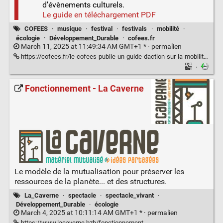
d’évènements culturels.
Le guide en téléchargement PDF
COFEES
·
musique
·
festival
·
festivals
·
mobilité
·
écologie
·
Développement_Durable
·
cofees.fr
March 11, 2025 at 11:49:34 AM GMT+1 * ·
permalien
https://cofees.fr/le-cofees-publie-un-guide-daction-sur-la-mobilite-durable-des-festivaliers/
·
Fonctionnement - La Caverne
Le modèle de la mutualisation pour préserver les
ressources de la planète... et des structures.
La_Caverne
·
spectacle
·
spectacle_vivant
·
Développement_Durable
·
écologie
March 4, 2025 at 10:11:14 AM GMT+1 * ·
permalien
https://www.lacaverne.bzh/fonctionnement