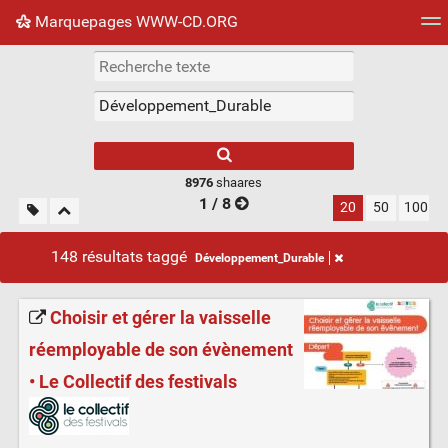
Marquepages WWW-CD.ORG
Nuage de tags
Mur d'images
Quotidien
Flux RS
8976
shaares
1 / 8
20
50
100
148 résultats taggé
Développement_Durable
Choisir et gérer la vaisselle
réemployable de son évènement
• Le Collectif des festivals