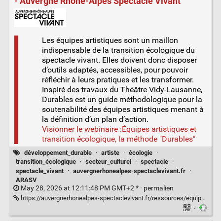
- Auvergne Rhône-Alpes Spectacle Vivant
Les équipes artistiques sont un maillon
indispensable de la transition écologique du
spectacle vivant. Elles doivent donc disposer
d’outils adaptés, accessibles, pour pouvoir
réfléchir à leurs pratiques et les transformer.
Inspiré des travaux du Théâtre Vidy-Lausanne,
Durables est un guide méthodologique pour la
soutenabilité des équipes artistiques menant à
la définition d’un plan d’action.
Visionner le webinaire :Équipes artistiques et
transition écologique, la méthode "Durables"
développement_durable
·
artiste
·
écologie
·
transition_écologique
·
secteur_culturel
·
spectacle
·
spectacle_vivant
·
auvergnerhonealpes-spectaclevivant.fr
·
ARASV
May 28, 2026 at 12:11:48 PM GMT+2 * ·
permalien
https://auvergnerhonealpes-spectaclevivant.fr/ressources/equipes-artistiques-et-transition-ecologique-la-methode-durables/
·