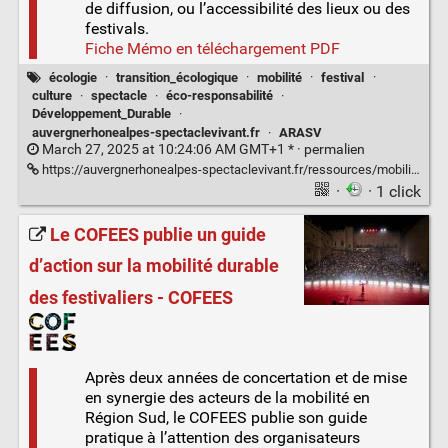
de diffusion, ou l’accessibilité des lieux ou des
festivals.
Fiche Mémo en téléchargement PDF
écologie
·
transition_écologique
·
mobilité
·
festival
·
culture
·
spectacle
·
éco-responsabilité
·
Développement_Durable
·
auvergnerhonealpes-spectaclevivant.fr
·
ARASV
March 27, 2025 at 10:24:06 AM GMT+1 * ·
permalien
https://auvergnerhonealpes-spectaclevivant.fr/ressources/mobilite-eco-responsable/
·
· 1 click
Le COFEES publie un guide
d’action sur la mobilité durable
des festivaliers - COFEES
Après deux années de concertation et de mise
en synergie des acteurs de la mobilité en
Région Sud, le COFEES publie son guide
pratique à l’attention des organisateurs