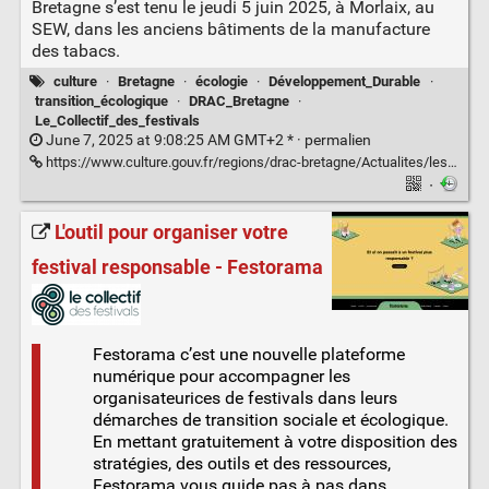
Bretagne s’est tenu le jeudi 5 juin 2025, à Morlaix, au
SEW, dans les anciens bâtiments de la manufacture
des tabacs.
culture
·
Bretagne
·
écologie
·
Développement_Durable
·
transition_écologique
·
DRAC_Bretagne
·
Le_Collectif_des_festivals
June 7, 2025 at 9:08:25 AM GMT+2 * ·
permalien
https://www.culture.gouv.fr/regions/drac-bretagne/Actualites/les-actes-2025-les-acteurs-culturels-bretons-se-concentrent-sur-les-transitions-ecologiques-et-sociales
·
L'outil pour organiser votre
festival responsable - Festorama
Festorama c’est une nouvelle plateforme
numérique pour accompagner les
organisateurices de festivals dans leurs
démarches de transition sociale et écologique.
En mettant gratuitement à votre disposition des
stratégies, des outils et des ressources,
Festorama vous guide pas à pas dans