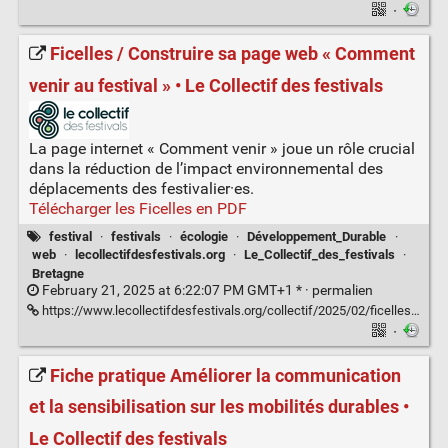
·
Ficelles / Construire sa page web « Comment
venir au festival » • Le Collectif des festivals
La page internet « Comment venir » joue un rôle crucial
dans la réduction de l’impact environnemental des
déplacements des festivalier·es.
Télécharger les Ficelles en PDF
festival
·
festivals
·
écologie
·
Développement_Durable
·
web
·
lecollectifdesfestivals.org
·
Le_Collectif_des_festivals
·
Bretagne
February 21, 2025 at 6:22:07 PM GMT+1 * ·
permalien
https://www.lecollectifdesfestivals.org/collectif/2025/02/ficelles-construire-sa-page-web-comment-venir-au-festival/
·
Fiche pratique Améliorer la communication
et la sensibilisation sur les mobilités durables •
Le Collectif des festivals