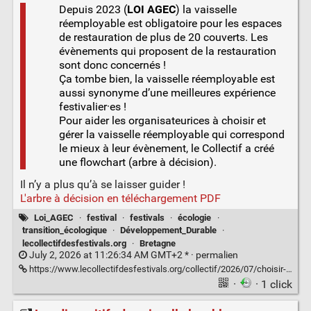
Depuis 2023 (
LOI AGEC
) la vaisselle
réemployable est obligatoire pour les espaces
de restauration de plus de 20 couverts. Les
évènements qui proposent de la restauration
sont donc concernés !
Ça tombe bien, la vaisselle réemployable est
aussi synonyme d’une meilleures expérience
festivalier·es !
Pour aider les organisateurices à choisir et
gérer la vaisselle réemployable qui correspond
le mieux à leur évènement, le Collectif a créé
une flowchart (arbre à décision).
Il n’y a plus qu’à se laisser guider !
L'arbre à décision en téléchargement PDF
Loi_AGEC
·
festival
·
festivals
·
écologie
·
transition_écologique
·
Développement_Durable
·
lecollectifdesfestivals.org
·
Bretagne
July 2, 2026 at 11:26:34 AM GMT+2 * ·
permalien
https://www.lecollectifdesfestivals.org/collectif/2026/07/choisir-et-gerer-la-vaisselle-reemployable-de-son-evenement/
·
· 1 click