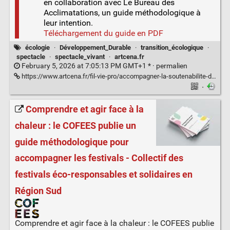
en collaboration avec Le Bureau des
Acclimatations, un guide méthodologique à
leur intention.
Téléchargement du guide en PDF
écologie
·
Développement_Durable
·
transition_écologique
·
spectacle
·
spectacle_vivant
·
artcena.fr
February 5, 2026 at 7:05:13 PM GMT+1 * ·
permalien
https://www.artcena.fr/fil-vie-pro/accompagner-la-soutenabilite-des-compagnies
·
Comprendre et agir face à la
chaleur : le COFEES publie un
guide méthodologique pour
accompagner les festivals - Collectif des
festivals éco-responsables et solidaires en
Région Sud
Comprendre et agir face à la chaleur : le COFEES publie