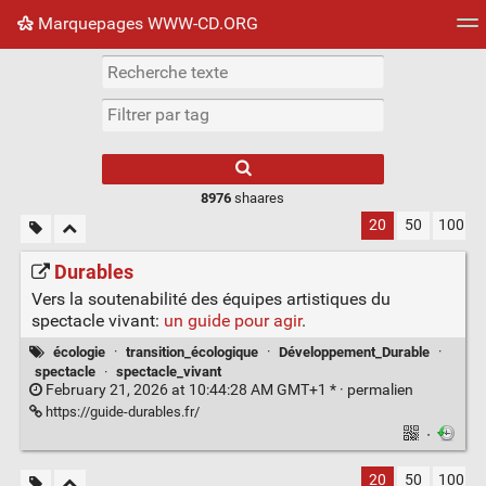
Marquepages WWW-CD.ORG
Nuage de tags
Mur d'images
Quotidien
Flux RS
8976
shaares
20
50
100
Durables
Vers la soutenabilité des équipes artistiques du
spectacle vivant:
un guide pour agir
.
écologie
·
transition_écologique
·
Développement_Durable
·
spectacle
·
spectacle_vivant
February 21, 2026 at 10:44:28 AM GMT+1 * ·
permalien
https://guide-durables.fr/
·
20
50
100