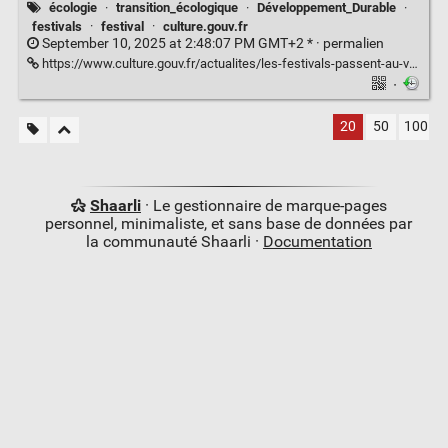
écologie
·
transition_écologique
·
Développement_Durable
·
festivals
·
festival
·
culture.gouv.fr
September 10, 2025 at 2:48:07 PM GMT+2 * ·
permalien
https://www.culture.gouv.fr/actualites/les-festivals-passent-au-vert
·
20
50
100
Shaarli
· Le gestionnaire de marque-pages
personnel, minimaliste, et sans base de données par
la communauté Shaarli ·
Documentation