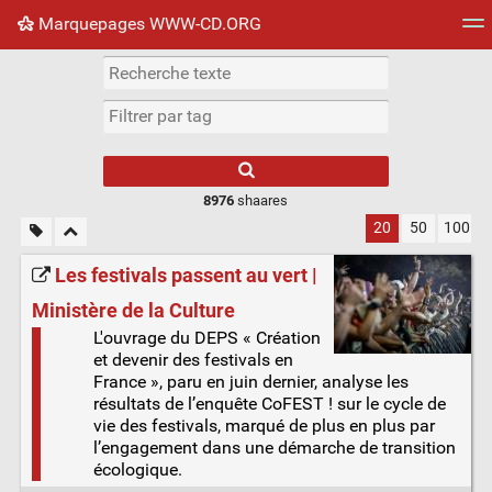
Marquepages WWW-CD.ORG
Nuage de tags
Mur d'images
Quotidien
Flux RS
8976
shaares
20
50
100
Les festivals passent au vert |
Ministère de la Culture
L'ouvrage du DEPS « Création
et devenir des festivals en
France », paru en juin dernier, analyse les
résultats de l’enquête CoFEST ! sur le cycle de
vie des festivals, marqué de plus en plus par
l’engagement dans une démarche de transition
écologique.