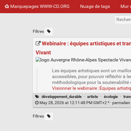
Marquepages WWW-CD.ORG
Nuage de tags
Mur 
Filtres
Webinaire : équipes artistiques et t
Vivant
Les équipes artistiques sont un maillo
accessibles, pour pouvoir réfléchir à l
méthodologique pour la soutenabilité d
Visionner le webinaire :Équipes artisti
développement_durable
·
artiste
·
écologie
·
tran
May 28, 2026 at 12:11:48 PM GMT+2 * ·
permalien
Filtres