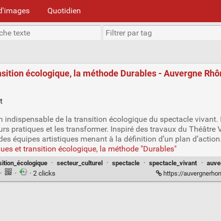
d'images
Quotidien
ransition écologique, la méthode Durables - Auvergne Rh
n indispensable de la transition écologique du spectacle vivant. 
eurs pratiques et les transformer. Inspiré des travaux du Théâtr
es équipes artistiques menant à la définition d’un plan d’action
ques et transition écologique, la méthode "Durables"
sition_écologique
·
secteur_culturel
·
spectacle
·
spectacle_vivant
·
auve
·
·
· 2 clicks
https://auvergnerhonealpes-specta