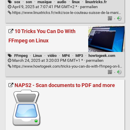
sox
·
son
·
musique
·
audio
·
linux
·
linuxtricks.fr
April 9, 2025 at 7:07:41 PM GMT+2 * ·
permalien
https://www.linuxtricks.fr/wiki/sox-le-couteau-suisse-de-la-manipulation-audio
·
10 Tricks You Can Do With
FFmpeg on Linux
FFmpeg
·
Linux
·
vidéo
·
MP4
·
MP3
·
howtogeek.com
March 24, 2025 at 3:20:03 PM GMT+1 * ·
permalien
https://www.howtogeek.com/tricks-you-can-do-with-ffmpeg-on-linux/
·
NAPS2 - Scan documents to PDF and more