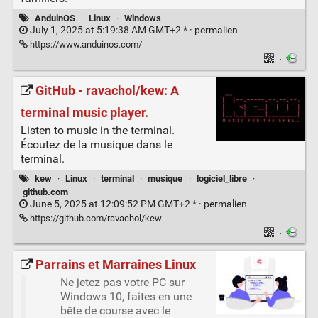
AnduinOS
·
Linux
·
Windows
July 1, 2025 at 5:19:38 AM GMT+2 * ·
permalien
https://www.anduinos.com/
·
GitHub - ravachol/kew: A
terminal music player.
Listen to music in the terminal.
Écoutez de la musique dans le
terminal.
kew
·
Linux
·
terminal
·
musique
·
logiciel_libre
·
github.com
June 5, 2025 at 12:09:52 PM GMT+2 * ·
permalien
https://github.com/ravachol/kew
·
Parrains et Marraines Linux
Ne jetez pas votre PC sur
Windows 10, faites en une
bête de course avec le