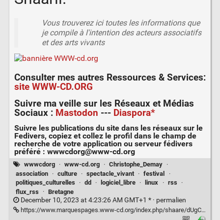
Vous trouverez ici toutes les informations que
je compile à l'intention des acteurs associatifs
et des arts vivants
Consulter mes autres
Ressources & Services
:
site WWW-CD.ORG
Suivre ma veille sur les
Réseaux et Médias
Sociaux
:
Mastodon
---
Diaspora*
Suivre les publications du site dans les réseaux sur le
Fedivers
, copiez et collez le profil dans le champ de
recherche de votre application ou serveur fédivers
préféré :
wwwcdorg@www-cd.org
wwwcdorg
·
www-cd.org
·
Christophe_Demay
·
association
·
culture
·
spectacle_vivant
·
festival
·
politiques_culturelles
·
dd
·
logiciel_libre
·
linux
·
rss
·
flux_rss
·
Bretagne
December 10, 2023 at 4:23:26 AM GMT+1 * ·
permalien
https://www.marquespages.www-cd.org/index.php/shaare/dUgCxQ