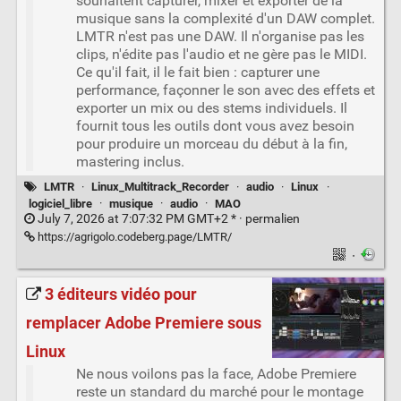
souhaitent capturer, mixer et exporter de la
musique sans la complexité d'un DAW complet.
LMTR n'est pas une DAW. Il n'organise pas les
clips, n'édite pas l'audio et ne gère pas le MIDI.
Ce qu'il fait, il le fait bien : capturer une
performance, façonner le son avec des effets et
exporter un mix ou des stems individuels. Il
fournit tous les outils dont vous avez besoin
pour produire un morceau du début à la fin,
mastering inclus.
LMTR
·
Linux_Multitrack_Recorder
·
audio
·
Linux
·
logiciel_libre
·
musique
·
audio
·
MAO
July 7, 2026 at 7:07:32 PM GMT+2 * ·
permalien
https://agrigolo.codeberg.page/LMTR/
·
3 éditeurs vidéo pour
remplacer Adobe Premiere sous
Linux
Ne nous voilons pas la face, Adobe Premiere
reste un standard du marché pour le montage