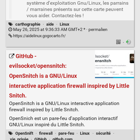
système d'exploitation Gnu/Linux, les parrains
/ marraines présents sur cette carte peuvent
vous aider. Contactez-les !
carthographie
·
aide
·
Linux
May 26, 2025 at 9:36:33 AM GMT+2 * ·
permalien
https://aidelinux.gogocarto.fr/
·
GitHub -
evilsocket/opensnitch:
OpenSnitch is a GNU/Linux
interactive application firewall inspired by Little
Snitch.
OpenSnitch is a GNU/Linux interactive application
firewall inspired by Little Snitch.
OpenSnich est un pare-feu d'application interactif
GNU/Linux inspiré du Little Snitch.
OpenSnift
·
firewall
·
pare-feu
·
Linux
·
sécurité
·
vie_privée
·
GitHub
·
github.com