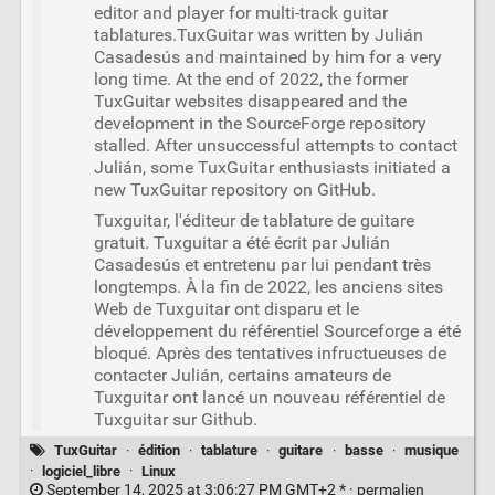
editor and player for multi-track guitar
tablatures.TuxGuitar was written by Julián
Casadesús and maintained by him for a very
long time. At the end of 2022, the former
TuxGuitar websites disappeared and the
development in the SourceForge repository
stalled. After unsuccessful attempts to contact
Julián, some TuxGuitar enthusiasts initiated a
new TuxGuitar repository on GitHub.
Tuxguitar, l'éditeur de tablature de guitare
gratuit. Tuxguitar a été écrit par Julián
Casadesús et entretenu par lui pendant très
longtemps. À la fin de 2022, les anciens sites
Web de Tuxguitar ont disparu et le
développement du référentiel Sourceforge a été
bloqué. Après des tentatives infructueuses de
contacter Julián, certains amateurs de
Tuxguitar ont lancé un nouveau référentiel de
Tuxguitar sur Github.
TuxGuitar
·
édition
·
tablature
·
guitare
·
basse
·
musique
·
logiciel_libre
·
Linux
September 14, 2025 at 3:06:27 PM GMT+2 * ·
permalien