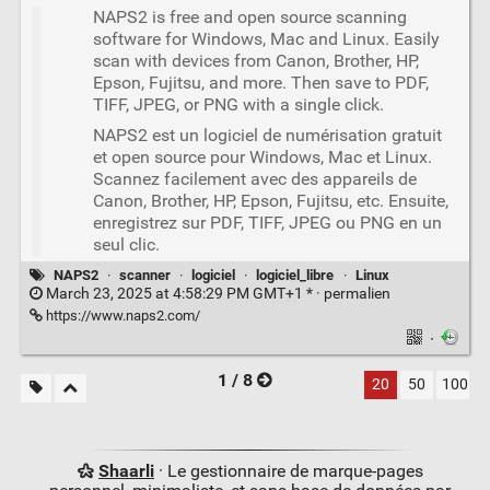
NAPS2 is free and open source scanning
software for Windows, Mac and Linux. Easily
scan with devices from Canon, Brother, HP,
Epson, Fujitsu, and more. Then save to PDF,
TIFF, JPEG, or PNG with a single click.
NAPS2 est un logiciel de numérisation gratuit
et open source pour Windows, Mac et Linux.
Scannez facilement avec des appareils de
Canon, Brother, HP, Epson, Fujitsu, etc. Ensuite,
enregistrez sur PDF, TIFF, JPEG ou PNG en un
seul clic.
NAPS2
·
scanner
·
logiciel
·
logiciel_libre
·
Linux
March 23, 2025 at 4:58:29 PM GMT+1 * ·
permalien
https://www.naps2.com/
·
1 / 8
20
50
100
Shaarli
· Le gestionnaire de marque-pages