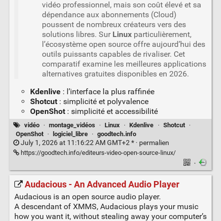
vidéo professionnel, mais son coût élevé et sa
dépendance aux abonnements (Cloud)
poussent de nombreux créateurs vers des
solutions libres. Sur
Linux
particulièrement,
l’écosystème open source offre aujourd’hui des
outils puissants capables de rivaliser. Cet
comparatif examine les meilleures applications
alternatives gratuites disponibles en 2026.
Kdenlive
: l’interface la plus raffinée
Shotcut
: simplicité et polyvalence
OpenShot
: simplicité et accessibilité
vidéo
·
montage_vidéos
·
Linux
·
Kdenlive
·
Shotcut
·
OpenShot
·
logiciel_libre
·
goodtech.info
July 1, 2026 at 11:16:22 AM GMT+2 * ·
permalien
https://goodtech.info/editeurs-video-open-source-linux/
·
Audacious - An Advanced Audio Player
Audacious is an open source audio player.
A descendant of XMMS, Audacious plays your music
how you want it, without stealing away your computer’s