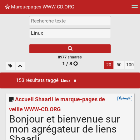
Marquepages WWW-CD.ORG
Nuage de tags
Mur d'images
Quotidien
Flux RS
8977
shaares
1 / 8
20
50
100
153 résultats taggé
Linux
Accueil Shaarli le marque-pages de
Épinglé
veille WWW-CD.ORG
Bonjour et bienvenue sur
mon agrégateur de liens
Shaarli.