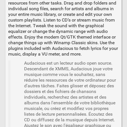
resources from other tasks. Drag and drop folders and
individual song files, search for artists and albums in
your entire music library, or create and edit your own
custom playlists. Listen to CD’s or stream music from
the Internet. Tweak the sound with the graphical
equalizer or change the dynamic range with audio
effects. Enjoy the modern Qt/GTK themed interface or
change things up with Winamp Classic skins. Use the
plugins included with Audacious to fetch lyrics for your
music, display a VU meter, and more.
Audacious est un lecteur audio open source.
Descendant de XMMS, Audacious joue votre
musique comme vous le souhaitez, sans
réduire les ressources de votre ordinateur pour
d'autres tâches. Faites glisser et déposez des
dossiers et des fichiers de chansons
individuels, recherchez des artistes et des
albums dans l'ensemble de votre bibliothèque
musicale, ou créez et modifiez vos propres
listes de lecture personnalisées. Écoutez des
CD ou diffusez de la musique depuis Internet.
Ajustez le son avec l'égaliseur graphique ou