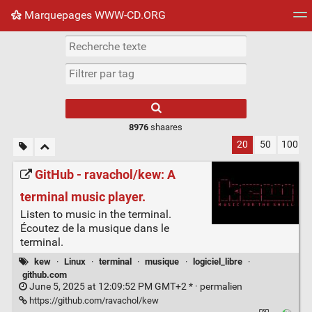
Marquepages WWW-CD.ORG
Nuage de tags
Mur d'images
Quotidien
Flux RS
8976
shaares
20
50
100
GitHub - ravachol/kew: A
terminal music player.
Listen to music in the terminal.
Écoutez de la musique dans le
terminal.
kew
·
Linux
·
terminal
·
musique
·
logiciel_libre
·
github.com
June 5, 2025 at 12:09:52 PM GMT+2 * ·
permalien
https://github.com/ravachol/kew