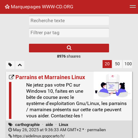
Marquepages WWW-CD.ORG
Nuage de tags
Mur d'images
Quotidien
Flux RS
8976
shaares
20
50
100
Parrains et Marraines Linux
Ne jetez pas votre PC sur
Windows 10, faites en une
bête de course avec le
système d'exploitation Gnu/Linux, les parrains
/ marraines présents sur cette carte peuvent
vous aider. Contactez-les !
carthographie
·
aide
·
Linux
May 26, 2025 at 9:36:33 AM GMT+2 * ·
permalien
https://aidelinux.gogocarto.fr/