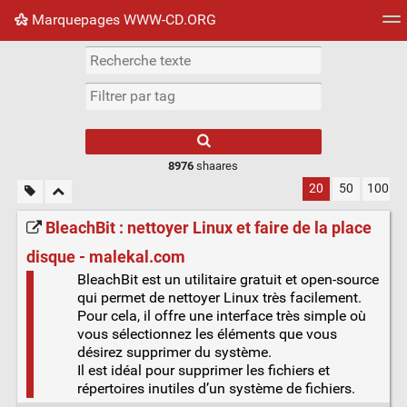
Marquepages WWW-CD.ORG
Nuage de tags
Mur d'images
Quotidien
Flux RS
8976
shaares
20
50
100
BleachBit : nettoyer Linux et faire de la place
disque - malekal.com
BleachBit est un utilitaire gratuit et open-source
qui permet de nettoyer Linux très facilement.
Pour cela, il offre une interface très simple où
vous sélectionnez les éléments que vous
désirez supprimer du système.
Il est idéal pour supprimer les fichiers et
répertoires inutiles d’un système de fichiers.