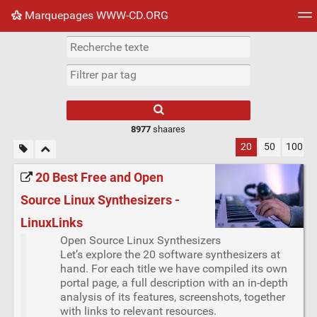
Marquepages WWW-CD.ORG
Nuage de tags
Mur d'images
Quotidien
Flux RS
8977
shaares
20
50
100
20 Best Free and Open
Source Linux Synthesizers -
LinuxLinks
Open Source Linux Synthesizers
Let’s explore the 20 software synthesizers at
hand. For each title we have compiled its own
portal page, a full description with an in-depth
analysis of its features, screenshots, together
with links to relevant resources.