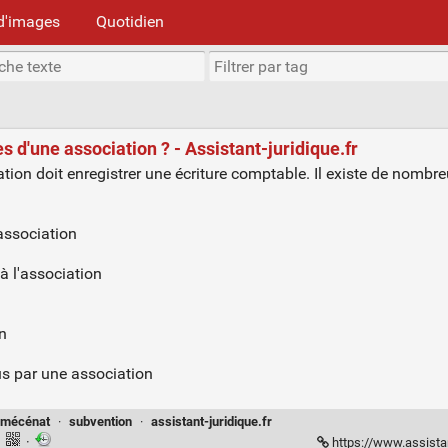
d'images
Quotidien
d'une association ? - Assistant-juridique.fr
ation doit enregistrer une écriture comptable. Il existe de nombr
'association
 à l'association
on
us par une association
mécénat
·
subvention
·
assistant-juridique.fr
·
·
https://www.assistan