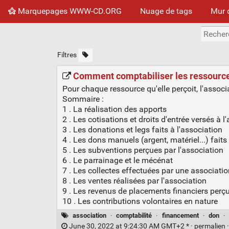
Marquepages WWW-CD.ORG
Nuage de tags
Mur 
Filtres
Comment comptabiliser les ressources 
Pour chaque ressource qu'elle perçoit, l'associ
Sommaire :
1 . La réalisation des apports
2 . Les cotisations et droits d'entrée versés à l
3 . Les donations et legs faits à l'association
4 . Les dons manuels (argent, matériel...) faits
5 . Les subventions perçues par l'association
6 . Le parrainage et le mécénat
7 . Les collectes effectuées par une associati
8 . Les ventes réalisées par l'association
9 . Les revenus de placements financiers perç
10 . Les contributions volontaires en nature
association
·
comptabilité
·
financement
·
don
·
June 30, 2022 at 9:24:30 AM GMT+2 * ·
permalien