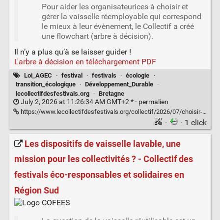
Pour aider les organisateurices à choisir et
gérer la vaisselle réemployable qui correspond
le mieux à leur évènement, le Collectif a créé
une flowchart (arbre à décision).
Il n’y a plus qu’à se laisser guider !
L'arbre à décision en téléchargement PDF
Loi_AGEC
·
festival
·
festivals
·
écologie
·
transition_écologique
·
Développement_Durable
·
lecollectifdesfestivals.org
·
Bretagne
July 2, 2026 at 11:26:34 AM GMT+2 * ·
permalien
https://www.lecollectifdesfestivals.org/collectif/2026/07/choisir-et-gerer-la-vaisselle-reemployable-de-son-evenement/
·
· 1 click
Les dispositifs de vaisselle lavable, une
mission pour les collectivités ? - Collectif des
festivals éco-responsables et solidaires en
Région Sud