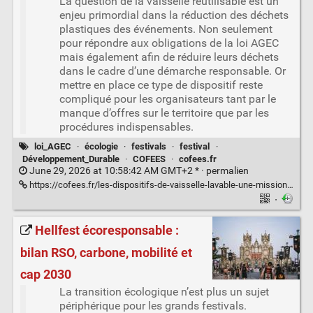
La question de la vaisselle réutilisable est un
enjeu primordial dans la réduction des déchets
plastiques des événements. Non seulement
pour répondre aux obligations de la loi AGEC
mais également afin de réduire leurs déchets
dans le cadre d’une démarche responsable. Or
mettre en place ce type de dispositif reste
compliqué pour les organisateurs tant par le
manque d’offres sur le territoire que par les
procédures indispensables.
loi_AGEC
·
écologie
·
festivals
·
festival
·
Développement_Durable
·
COFEES
·
cofees.fr
June 29, 2026 at 10:58:42 AM GMT+2 * ·
permalien
https://cofees.fr/les-dispositifs-de-vaisselle-lavable-une-mission-pour-les-collectivites/
·
Hellfest écoresponsable :
bilan RSO, carbone, mobilité et
cap 2030
La transition écologique n’est plus un sujet
périphérique pour les grands festivals.