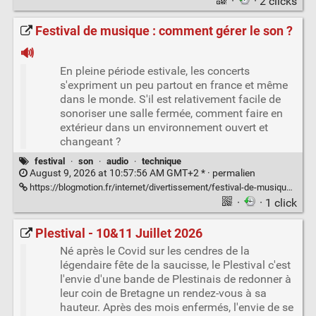
·
· 2 clicks
Festival de musique : comment gérer le son ?
🔊
En pleine période estivale, les concerts
s'expriment un peu partout en france et même
dans le monde. S'il est relativement facile de
sonoriser une salle fermée, comment faire en
extérieur dans un environnement ouvert et
changeant ?
festival
·
son
·
audio
·
technique
August 9, 2026 at 10:57:56 AM GMT+2 * ·
permalien
https://blogmotion.fr/internet/divertissement/festival-de-musique-comment-gerer-le-son-%F0%9F%94%8A-22753
·
· 1 click
Plestival - 10&11 Juillet 2026
Né après le Covid sur les cendres de la
légendaire fête de la saucisse, le Plestival c'est
l'envie d'une bande de Plestinais de redonner à
leur coin de Bretagne un rendez-vous à sa
hauteur. Après des mois enfermés, l'envie de se