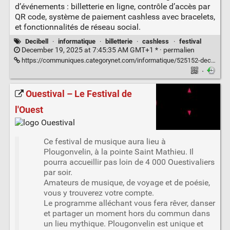
d’événements : billetterie en ligne, contrôle d’accès par
QR code, système de paiement cashless avec bracelets,
et fonctionnalités de réseau social.
Decibell
·
informatique
·
billetterie
·
cashless
·
festival
December 19, 2025 at 7:45:35 AM GMT+1 * ·
permalien
https://communiques.categorynet.com/informatique/525152-decibell-la-plateforme-bretonne-qui-revolutionne-la-gestion/
·
Ouestival – Le Festival de
l'Ouest
Ce festival de musique aura lieu à
Plougonvelin, à la pointe Saint Mathieu. Il
pourra accueillir pas loin de 4 000 Ouestivaliers
par soir.
Amateurs de musique, de voyage et de poésie,
vous y trouverez votre compte.
Le programme alléchant vous fera rêver, danser
et partager un moment hors du commun dans
un lieu mythique. Plougonvelin est unique et