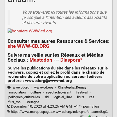
Vous trouverez ici toutes les informations que
je compile à l'intention des acteurs associatifs
et des arts vivants
Consulter mes autres
Ressources & Services
:
site WWW-CD.ORG
Suivre ma veille sur les
Réseaux et Médias
Sociaux
:
Mastodon
---
Diaspora*
Suivre les publications du site dans les réseaux sur le
Fedivers
, copiez et collez le profil dans le champ de
recherche de votre application ou serveur fédivers
préféré :
wwwcdorg@www-cd.org
wwwcdorg
·
www-cd.org
·
Christophe_Demay
·
association
·
culture
·
spectacle_vivant
·
festival
·
politiques_culturelles
·
dd
·
logiciel_libre
·
linux
·
rss
·
flux_rss
·
Bretagne
December 10, 2023 at 4:23:26 AM GMT+1 * ·
permalien
https://www.marquespages.www-cd.org/index.php/shaare/dUgCxQ