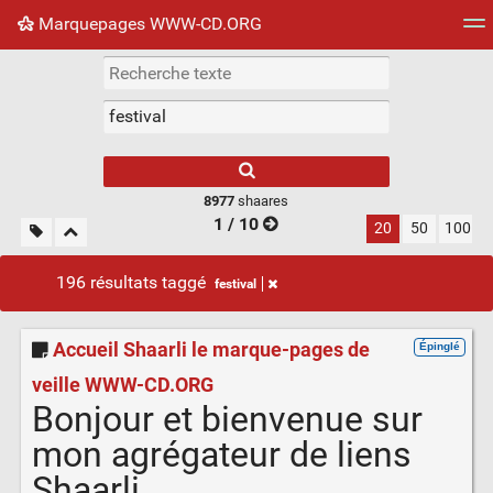
Marquepages WWW-CD.ORG
Nuage de tags
Mur d'images
Quotidien
Flux RS
8977
shaares
1 / 10
20
50
100
196 résultats taggé
festival
Accueil Shaarli le marque-pages de
Épinglé
veille WWW-CD.ORG
Bonjour et bienvenue sur
mon agrégateur de liens
Shaarli.