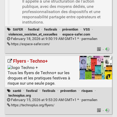
Il appelle à une structuration de l’action
publique, avec des moyens dédiés, une
professionnalisation des dispositifs et une
responsabilité partagée entre opérateurs et
institutions.
SAFER
·
festival
·
festivals
·
prévention
·
VSS
·
violences_sexistes_et_sexuelles
·
espace-safer.com
February 18, 2026 at 9:50:19 AM GMT+1 * ·
permalien
https://espace-safer.com/
·
Flyers - Techno+
Tous les flyers de Techno+ sur les
drogues et les pratiques festives à
risque sur une seule page.
santé
·
festival
·
festivals
·
prévention
·
risques
·
technoplus.org
February 15, 2026 at 9:53:20 AM GMT+1 * ·
permalien
https://technoplus.org/flyers/
·