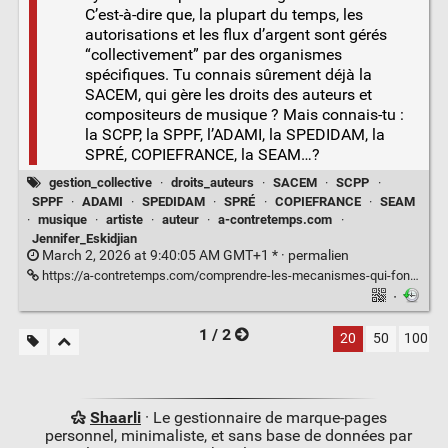
C’est-à-dire que, la plupart du temps, les
autorisations et les flux d’argent sont gérés
“collectivement” par des organismes
spécifiques. Tu connais sûrement déjà la
SACEM, qui gère les droits des auteurs et
compositeurs de musique ? Mais connais-tu :
la SCPP, la SPPF, l’ADAMI, la SPEDIDAM, la
SPRÉ, COPIEFRANCE, la SEAM…?
gestion_collective
·
droits_auteurs
·
SACEM
·
SCPP
·
SPPF
·
ADAMI
·
SPEDIDAM
·
SPRÉ
·
COPIEFRANCE
·
SEAM
·
musique
·
artiste
·
auteur
·
a-contretemps.com
·
Jennifer_Eskidjian
March 2, 2026 at 9:40:05 AM GMT+1 * ·
permalien
https://a-contretemps.com/comprendre-les-mecanismes-qui-font-tourner-le-monde-de-la-musique/
·
1 / 2
20
50
100
Shaarli
· Le gestionnaire de marque-pages
personnel, minimaliste, et sans base de données par