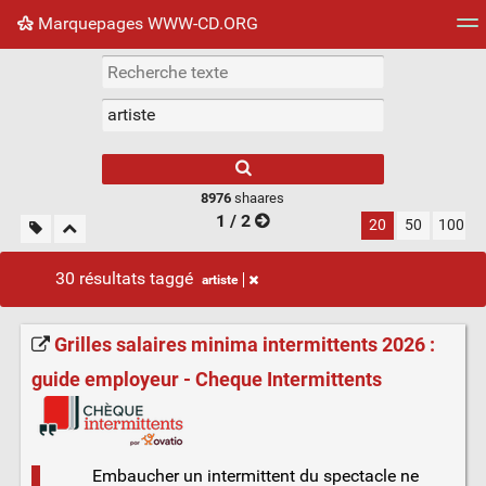
Marquepages WWW-CD.ORG
Nuage de tags
Mur d'images
Quotidien
Flux RS
8976
shaares
1 / 2
20
50
100
30 résultats taggé
artiste
Grilles salaires minima intermittents 2026 :
guide employeur - Cheque Intermittents
Embaucher un intermittent du spectacle ne