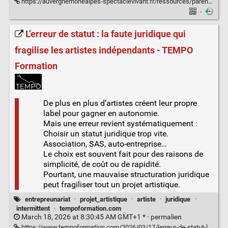
https://auvergnerhonealpes-spectaclevivant.fr/ressources/parentalite-et-spectacle-vivant/
·
L’erreur de statut : la faute juridique qui
fragilise les artistes indépendants - TEMPO
Formation
De plus en plus d’artistes créent leur propre
label pour gagner en autonomie.
Mais une erreur revient systématiquement :
Choisir un statut juridique trop vite.
Association, SAS, auto-entreprise…
Le choix est souvent fait pour des raisons de
simplicité, de coût ou de rapidité.
Pourtant, une mauvaise structuration juridique
peut fragiliser tout un projet artistique.
entrepreunariat
·
projet_artistique
·
artiste
·
juridique
·
intermittent
·
tempoformation.com
March 18, 2026 at 8:30:45 AM GMT+1 * ·
permalien
https://www.tempoformation.com/2026/03/17/lerreur-de-statut-la-faute-juridique-qui-fragilise-les-artistes-independants/