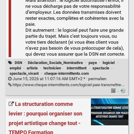
Mais attention : le logiciel automatise l’envoi, il
ne vous décharge pas de votre responsabilité
d’employeur. Les données transmises doivent
rester exactes, complètes et cohérentes avec la
paie.
Dit autrement : le logiciel peut faire une grande
partie du trajet. Mais c’est toujours vous, ou
votre tiers déclarant (si vous êtes client vous
n’avez pas besoin de vous préoccuper de cela),
qui devez vous assurer que la DSN est correcte.
DSN
·
Déclaration_Sociale_Nominative
·
paye
·
logiciel
·
emploi
·
artiste
·
technicien
·
intermittent
·
spectacle
·
spectacle_vivant
·
cheque-intermittents.com
June 15, 2026 at 11:07:16 AM GMT+2 * ·
permalien
https://www.cheque-intermittents.com/logiciel-paie-transmettre-dsnc/
·
La structuration comme
levier : pourquoi organiser son
projet artistique change tout -
TEMPO Formation