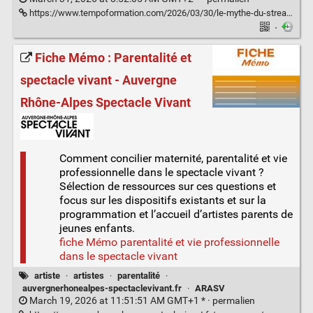
https://www.tempoformation.com/2026/03/30/le-mythe-du-streaming-pourquoi-1-million-de-streams-ne-change-pas-une-carriere/
·
Fiche Mémo : Parentalité et
spectacle vivant - Auvergne
Rhône-Alpes Spectacle Vivant
Comment concilier maternité, parentalité et vie
professionnelle dans le spectacle vivant ?
Sélection de ressources sur ces questions et
focus sur les dispositifs existants et sur la
programmation et l’accueil d’artistes parents de
jeunes enfants.
fiche Mémo parentalité et vie professionnelle
dans le spectacle vivant
artiste
·
artistes
·
parentalité
·
auvergnerhonealpes-spectaclevivant.fr
·
ARASV
March 19, 2026 at 11:51:51 AM GMT+1 * ·
permalien