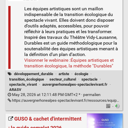
Les équipes artistiques sont un maillon
indispensable de la transition écologique du
spectacle vivant. Elles doivent donc disposer
d’outils adaptés, accessibles, pour pouvoir
réfléchir à leurs pratiques et les transformer.
Inspiré des travaux du Théâtre Vidy-Lausanne,
Durables est un guide méthodologique pour la
soutenabilité des équipes artistiques menant à
la définition d’un plan d’action.
Visionner le webinaire :Équipes artistiques et
transition écologique, la méthode "Durables"
développement_durable
·
artiste
·
écologie
·
transition_écologique
·
secteur_culturel
·
spectacle
·
spectacle_vivant
·
auvergnerhonealpes-spectaclevivant.fr
·
ARASV
May 28, 2026 at 12:11:48 PM GMT+2 * ·
permalien
https://auvergnerhonealpes-spectaclevivant.fr/ressources/equipes-artistiques-et-transition-ecologique-la-methode-durables/
·
GUSO & cachet d'intermittent
: le guide complet 2026