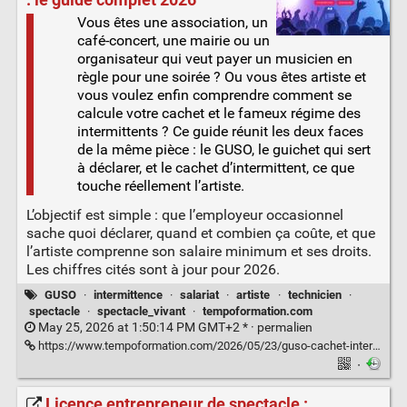
Vous êtes une association, un
café-concert, une mairie ou un
organisateur qui veut payer un musicien en
règle pour une soirée ? Ou vous êtes artiste et
vous voulez enfin comprendre comment se
calcule votre cachet et le fameux régime des
intermittents ? Ce guide réunit les deux faces
de la même pièce : le GUSO, le guichet qui sert
à déclarer, et le cachet d’intermittent, ce que
touche réellement l’artiste.
L’objectif est simple : que l’employeur occasionnel
sache quoi déclarer, quand et combien ça coûte, et que
l’artiste comprenne son salaire minimum et ses droits.
Les chiffres cités sont à jour pour 2026.
GUSO
·
intermittence
·
salariat
·
artiste
·
technicien
·
spectacle
·
spectacle_vivant
·
tempoformation.com
May 25, 2026 at 1:50:14 PM GMT+2 * ·
permalien
https://www.tempoformation.com/2026/05/23/guso-cachet-intermittent-spectacle-guide-2026/
·
Licence entrepreneur de spectacle :