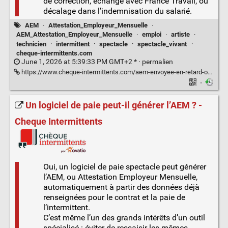
de correction, échange avec France Travail, ou
décalage dans l’indemnisation du salarié.
AEM
·
Attestation_Employeur_Mensuelle
·
AEM_Attestation_Employeur_Mensuelle
·
emploi
·
artiste
·
technicien
·
intermittent
·
spectacle
·
spectacle_vivant
·
cheque-intermittents.com
June 1, 2026 at 5:39:33 PM GMT+2 * ·
permalien
https://www.cheque-intermittents.com/aem-envoyee-en-retard-ou-incomplete/
·
Un logiciel de paie peut-il générer l’AEM ? -
Cheque Intermittents
Oui, un logiciel de paie spectacle peut générer
l’AEM, ou Attestation Employeur Mensuelle,
automatiquement à partir des données déjà
renseignées pour le contrat et la paie de
l’intermittent.
C’est même l’un des grands intérêts d’un outil
spécialisé : éviter de ressaisir les mêmes