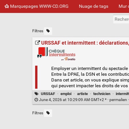
Marquepages WWW-CD.ORG
Nuage de tags
Mur 
Filtres
URSSAF et intermittent : déclarations,
Employer un intermittent du spectacle 
Entre la DPAE, la DSN et les contribut
Dans cet article, on vous explique sim
qui peuvent impacter les droits de vos 
URSSAF
·
emploi
·
artiste
·
technicien
·
intermit
June 4, 2026 at 10:29:09 AM GMT+2 * ·
permalien
Filtres