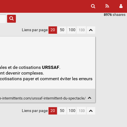
8976
shaares
Liens par page
20
50
100
ales et de cotisations
URSSAF
.
ment devenir complexes.
cotisations payer et comment éviter les erreurs
intermittents.com/urssaf-intermittent-du-spectacle/
Liens par page
20
50
100