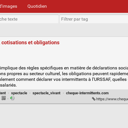
d'images
Quotidien
 cotisations et obligations
implique des règles spécifiques en matière de déclarations soci
ions propres au secteur culturel, les obligations peuvent rapide
plement comment déclarer vos intermittents à l’URSSAF, quelles 
salariés.
tent
·
spectacle
·
spectacle_vivant
·
cheque-intermittents.com
·
·
https://www.cheque-