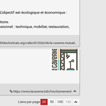
’objectif est écologique et économique :
toire.
sionnel : technique, mobilier, restauration,
s.org/collectif/2026/06/la-caverne-mutualisation-de-materiels-pour-les-evenements-bretons/
https://www.lacaverne.bzh/fonctionnement
Liens par page
20
50
100