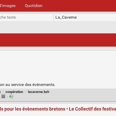
d'images
Quotidien
ion au service des évènements.
n
·
coopération
·
lacaverne.bzh
·
·
s pour les évènements bretons • Le Collectif des festiva