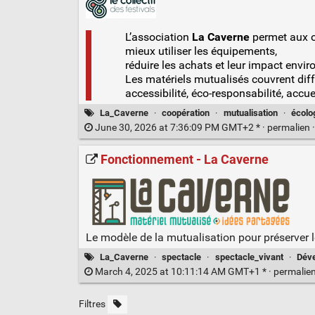
L’association
La Caverne
permet aux or
mieux utiliser les équipements,
réduire les achats et leur impact envir
Les matériels mutualisés couvrent diffé
accessibilité, éco-responsabilité, accuei
La_Caverne
·
coopération
·
mutualisation
·
écolo
June 30, 2026 at 7:36:09 PM GMT+2 * ·
permalien
Fonctionnement - La Caverne
Le modèle de la mutualisation pour préserver le
La_Caverne
·
spectacle
·
spectacle_vivant
·
Dév
March 4, 2025 at 10:11:14 AM GMT+1 * ·
permalie
Filtres