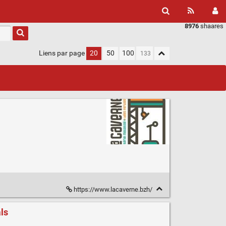
8976
shaares
Liens par page
20
50
100
https://www.lacaverne.bzh/
ls