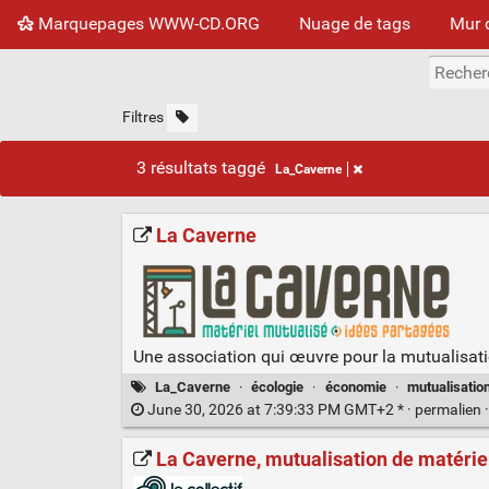
Marquepages WWW-CD.ORG
Nuage de tags
Mur 
Filtres
3 résultats taggé
La_Caverne
La Caverne
Une association qui œuvre pour la mutualisat
La_Caverne
·
écologie
·
économie
·
mutualisatio
June 30, 2026 at 7:39:33 PM GMT+2 * ·
permalien
La Caverne, mutualisation de matériel