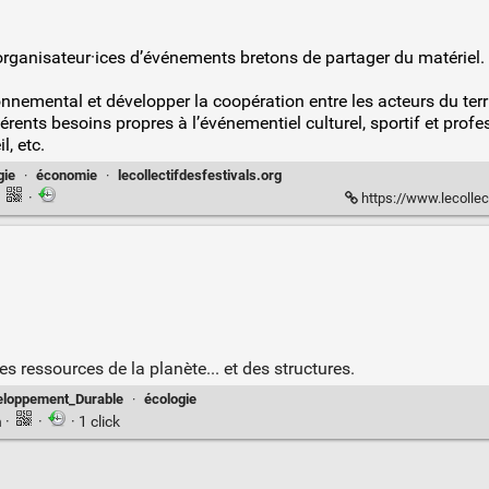
ganisateur·ices d’événements bretons de partager du matériel. L
onnemental et développer la coopération entre les acteurs du terri
rents besoins propres à l’événementiel culturel, sportif et profes
l, etc.
gie
·
économie
·
lecollectifdesfestivals.org
·
·
https://www.lecollectifdesfestival
s ressources de la planète... et des structures.
eloppement_Durable
·
écologie
n
·
·
· 1 click