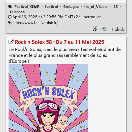
Festival_XL'AiR
·
festival
·
Bretagne
·
Ille_et_Vilaine
·
35
·
Talensac
April 19, 2025 at 2:29:56 PM GMT+2 * ·
permalien
https://www.festivalxlair.fr/
·
· 1 click
Rock'n Solex 58 • Du 7 au 11 Mai 2025
Le Rock'n Solex, c'est le plus vieux festival étudiant de
France et le plus grand rassemblement de solex
d'Europe !