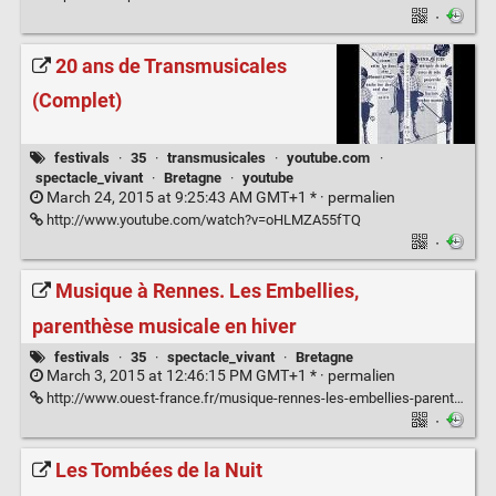
·
20 ans de Transmusicales
(Complet)
festivals
·
35
·
transmusicales
·
youtube.com
·
spectacle_vivant
·
Bretagne
·
youtube
March 24, 2015 at 9:25:43 AM GMT+1 * ·
permalien
http://www.youtube.com/watch?v=oHLMZA55fTQ
·
Musique à Rennes. Les Embellies,
parenthèse musicale en hiver
festivals
·
35
·
spectacle_vivant
·
Bretagne
March 3, 2015 at 12:46:15 PM GMT+1 * ·
permalien
http://www.ouest-france.fr/musique-rennes-les-embellies-parenthese-musicale-en-hiver-3225045
·
Les Tombées de la Nuit