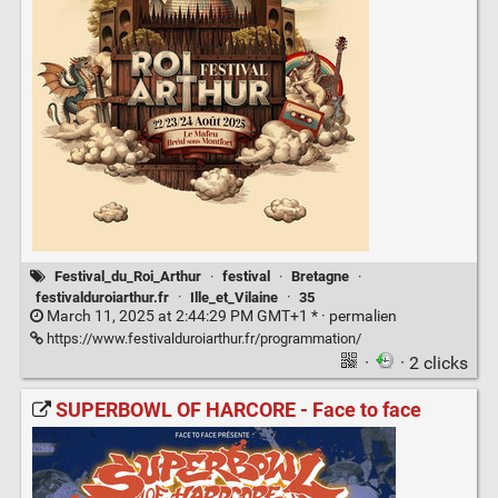
Festival_du_Roi_Arthur
·
festival
·
Bretagne
·
festivalduroiarthur.fr
·
Ille_et_Vilaine
·
35
March 11, 2025 at 2:44:29 PM GMT+1 * ·
permalien
https://www.festivalduroiarthur.fr/programmation/
·
· 2 clicks
SUPERBOWL OF HARCORE - Face to face