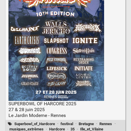
SUPERBOWL OF HARCORE 2025
27 & 28 juin 2025
Le Jardin Moderne - Rennes
Superbowl_of_Hardcore
·
festival
·
Bretagne
·
Rennes
·
musiques_extrêmes
·
Hardcore
·
35
·
Ille_et_Vilaine