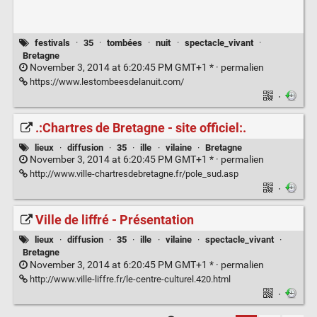
festivals
·
35
·
tombées
·
nuit
·
spectacle_vivant
·
Bretagne
November 3, 2014 at 6:20:45 PM GMT+1 * ·
permalien
https://www.lestombeesdelanuit.com/
·
.:Chartres de Bretagne - site officiel:.
lieux
·
diffusion
·
35
·
ille
·
vilaine
·
Bretagne
November 3, 2014 at 6:20:45 PM GMT+1 * ·
permalien
http://www.ville-chartresdebretagne.fr/pole_sud.asp
·
Ville de liffré - Présentation
lieux
·
diffusion
·
35
·
ille
·
vilaine
·
spectacle_vivant
·
Bretagne
November 3, 2014 at 6:20:45 PM GMT+1 * ·
permalien
http://www.ville-liffre.fr/le-centre-culturel.420.html
·