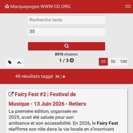
Marquepages WWW-CD.ORG
Nuage de tags
Mur d'images
Quotidien
Flux RS
8976
shaares
1 / 3
20
50
100
48 résultats taggé
35
Fairy Fest #2 | Festival de
Musique - 13 Juin 2026 - Retiers
La première édition, organisée en
2025, avait été saluée pour son
ambiance et son accessibilité. En 2026, le
Fairy Fest
réaffirme son rôle dans la vie locale en s’inscrivant