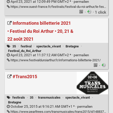
April 23, 2021 at 12:09:49 PM GMT+2 * ·
permalien
https://www.ouest-france.fr/festivals/festival-du-roi-arthur/le-festival-du-roi-arthur-annule-pour-la-seconde-annee-consecutive-pres-de-rennes-c7d3ab08-a415-11eb-89d2-4228b9c9be91
·
· 1 click
Informations billetterie 2021
• Festival du Roi Arthur • 20, 21 &
22 août 2021
35
·
festival
·
spectacle_vivant
·
Bretagne
·
Festival_du_Roi_Arthur
April 23, 2021 at 11:37:12 AM GMT+2 * ·
permalien
https://www.festivalduroiarthur.fr/informations-billetterie-2021/
·
#Trans2015
festivals
·
35
·
transmusicales
·
spectacle_vivant
·
Bretagne
October 25, 2015 at 9:16:21 AM GMT+1 * ·
permalien
https://www.pearltrees.com/transmusicales/trans2015/id14883781