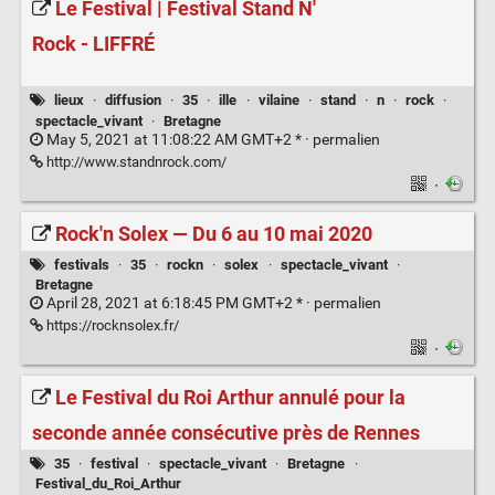
Le Festival | Festival Stand N'
Rock - LIFFRÉ
lieux
·
diffusion
·
35
·
ille
·
vilaine
·
stand
·
n
·
rock
·
spectacle_vivant
·
Bretagne
May 5, 2021 at 11:08:22 AM GMT+2 * ·
permalien
http://www.standnrock.com/
·
Rock'n Solex — Du 6 au 10 mai 2020
festivals
·
35
·
rockn
·
solex
·
spectacle_vivant
·
Bretagne
April 28, 2021 at 6:18:45 PM GMT+2 * ·
permalien
https://rocknsolex.fr/
·
Le Festival du Roi Arthur annulé pour la
seconde année consécutive près de Rennes
35
·
festival
·
spectacle_vivant
·
Bretagne
·
Festival_du_Roi_Arthur