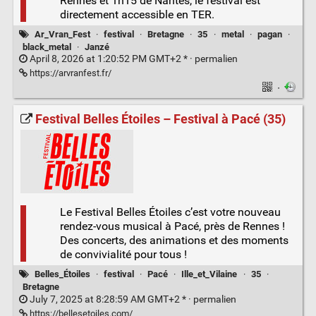
Rennes et 1h15 de Nantes, le festival est
directement accessible en TER.
Ar_Vran_Fest
·
festival
·
Bretagne
·
35
·
metal
·
pagan
·
black_metal
·
Janzé
April 8, 2026 at 1:20:52 PM GMT+2 * ·
permalien
https://arvranfest.fr/
·
Festival Belles Étoiles – Festival à Pacé (35)
Le Festival Belles Étoiles c’est votre nouveau
rendez-vous musical à Pacé, près de Rennes !
Des concerts, des animations et des moments
de convivialité pour tous !
Belles_Étoiles
·
festival
·
Pacé
·
Ille_et_Vilaine
·
35
·
Bretagne
July 7, 2025 at 8:28:59 AM GMT+2 * ·
permalien
https://bellesetoiles.com/