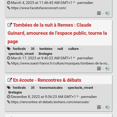
March 4, 2025 at 11:46:45 AM GMT+1 * ·
permalien
https://www.facetofaceconcert.com/
·
Tombées de la nuit à Rennes : Claude
Guinard, amoureux de l’espace public, tourne la
page
festivals
·
35
·
tombées
·
nuit
·
culture
·
spectacle_vivant
·
Bretagne
March 17, 2023 at 9:40:22 AM GMT+1 * ·
permalien
https://www.ouest-france.fr/culture/musiques/tombees-de-la-nuit-a-rennes-claude-guinard-amoureux-de-lespace-public-tourne-la-page-588120e0-c3e0-11ed-9add-012db42d5c37
·
En écoute - Rencontres & débats
festivals
·
35
·
transmusicales
·
spectacle_vivant
·
Bretagne
December 8, 2022 at 9:36:23 AM GMT+1 * ·
permalien
https://rencontres-et-debats.lestrans.com/enecoute/
·