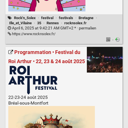
Rock'n_Solex
·
festival
·
festivals
·
Bretagne
·
Ille_et_Vilaine
·
35
·
Rennes
·
rocknsolex.fr
April 6, 2025 at 9:42:21 AM GMT+2 * ·
permalien
https://www.rocknsolex.fr/
·
Programmation • Festival du
Roi Arthur • 22, 23 & 24 août 2025
22-23-24 août 2025
Bréal-sous-Montfort