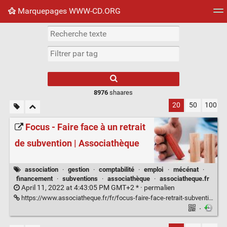
Marquepages WWW-CD.ORG
Nuage de tags
Mur d'images
Quotidien
Flux RS
8976
shaares
20
50
100
Focus - Faire face à un retrait
de subvention | Associathèque
association
·
gestion
·
comptabilité
·
emploi
·
mécénat
·
financement
·
subventions
·
associathèque
·
associatheque.fr
April 11, 2022 at 4:43:05 PM GMT+2 * ·
permalien
https://www.associatheque.fr/fr/focus-faire-face-retrait-subvention.html
·