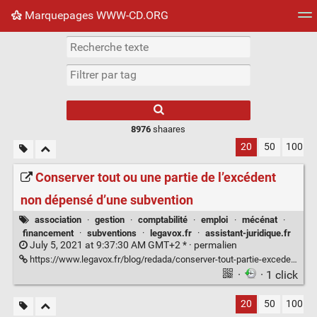
Marquepages WWW-CD.ORG
Nuage de tags
Mur d'images
Quotidien
Flux RS
8976
shaares
20
50
100
Conserver tout ou une partie de l’excédent
non dépensé d’une subvention
association
·
gestion
·
comptabilité
·
emploi
·
mécénat
·
financement
·
subventions
·
legavox.fr
·
assistant-juridique.fr
July 5, 2021 at 9:37:30 AM GMT+2 * ·
permalien
https://www.legavox.fr/blog/redada/conserver-tout-partie-excedent-depense-30944.htm
·
· 1 click
20
50
100