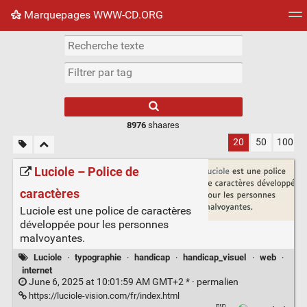
Marquepages WWW-CD.ORG
Nuage de tags
Mur d'images
Quotidien
Flux RS
8976
shaares
20
50
100
Luciole – Police de
caractères
Luciole est une police de caractères
développée pour les personnes
malvoyantes.
Luciole
·
typographie
·
handicap
·
handicap_visuel
·
web
·
internet
June 6, 2025 at 10:01:59 AM GMT+2 * ·
permalien
https://luciole-vision.com/fr/index.html