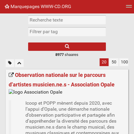
Marquepages WWW-CD.ORG
Nuage de tags
Mur d'images
Quotidien
Flux RS
8977
shaares
20
50
100
Observation nationale sur le parcours
d’artistes musicien.ne.s - Association Opale
Icoop et POPP mènent depuis 2020, avec
l’appui d’Opale, une démarche nationale
d’observation participative et partagée afin
d’appréhender la diversité des parcours des
musicien.ne.s dans le champ musical, des
musiques classiques et contemporaines aux