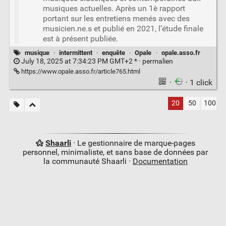
musiques actuelles. Après un 1è rapport
portant sur les entretiens menés avec des
musicien.ne.s et publié en 2021, l’étude finale
est à présent publiée.
musique
·
intermittent
·
enquête
·
Opale
·
opale.asso.fr
July 18, 2025 at 7:34:23 PM GMT+2 * ·
permalien
https://www.opale.asso.fr/article765.html
·
· 1 click
20
50
100
Shaarli
· Le gestionnaire de marque-pages
personnel, minimaliste, et sans base de données par
la communauté Shaarli ·
Documentation