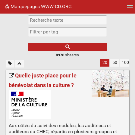
Marquepages WWW-CD.ORG
Nuage de tags
Mur d'images
Quotidien
Flux RS
8976
shaares
20
50
100
Quelle juste place pour le
bénévolat dans la culture ?
Aux côtés du suivi des modules, les auditrices et
auditeurs du CHEC, répartis en plusieurs groupes et