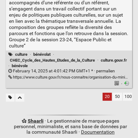
accompagnés d’une référente ou d'un référent,
s’engagent dans un travail collectif portant sur un
enjeu de politiques publiques culturelles, sur un sujet
en lien avec la thématique transversale annuelle. La
composition des groupes reflète la diversité des
parcours et fonctions que l’on retrouve dans la session.
Groupe 2 de la session 23-24, “Espace Public et
culture”
culture
·
bénévolat
·
CHEC_Cycle_des_Hautes_Etudes_de_la_Culture
·
culture.gouv.fr
·
bénévole
February 14, 2025 at 4:01:42 PM GMT+1 * ·
permalien
https://www.culture.gouv.fr/nous-connaitre/organisation-du-ministere/cycle-des-hautes-etudes-de-la-culture-chec/travaux-des-auditeurs/Par-session-annuelle/Session-23-24/quelle-juste-place-pour-le-benevolat-dans-la-culture
·
20
50
100
Shaarli
· Le gestionnaire de marque-pages
personnel, minimaliste, et sans base de données par
la communauté Shaarli ·
Documentation