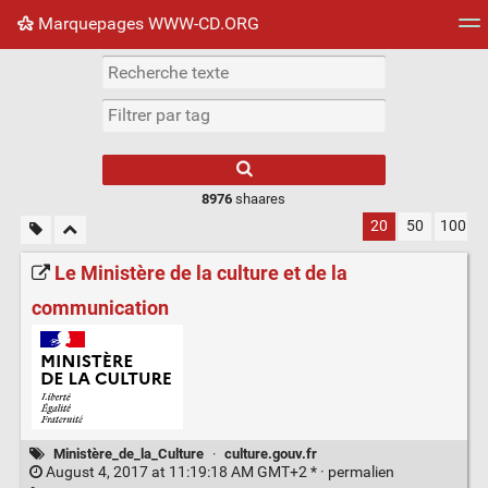
Marquepages WWW-CD.ORG
Nuage de tags
Mur d'images
Quotidien
Flux RS
8976
shaares
20
50
100
Le Ministère de la culture et de la
communication
Ministère_de_la_Culture
·
culture.gouv.fr
August 4, 2017 at 11:19:18 AM GMT+2 * ·
permalien