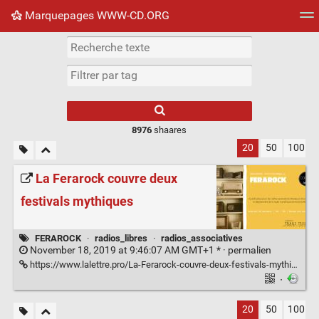
Marquepages WWW-CD.ORG
Nuage de tags
Mur d'images
Quotidien
Flux RS
8976
shaares
20
50
100
La Ferarock couvre deux
festivals mythiques
FERAROCK
·
radios_libres
·
radios_associatives
November 18, 2019 at 9:46:07 AM GMT+1 * ·
permalien
https://www.lalettre.pro/La-Ferarock-couvre-deux-festivals-mythiques_a21043.html
·
20
50
100