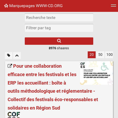
Marquepages WWW-CD.ORG
Nuage de tags
Mur d'images
Quotidien
Flux RS
8976
shaares
20
50
100
Pour une collaboration
efficace entre les festivals et les
ERP les accueillant : boîte à
outils méthodologique et réglementaire -
Collectif des festivals éco-responsables et
solidaires en Région Sud