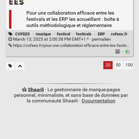
Pour une collaboration efficace entre les
festivals et les ERP les accueillant : boîte à
outils méthodologique et réglementaire
COFEES
·
musique
·
festival
·
festivals
·
ERP
·
cofees.fr
March 13, 2025 at 2:00:38 PM GMT+1 * ·
permalien
https://cofees.fr/pour-une-collaboration-efficace-entre-les-festivals-et-les-erp-les-accueillant-boite-a-outils-methodologique-et-reglementaire/
·
20
50
100
Shaarli
· Le gestionnaire de marque-pages
personnel, minimaliste, et sans base de données par
la communauté Shaarli ·
Documentation