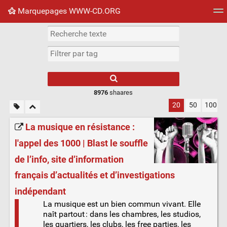
Marquepages WWW-CD.ORG
Nuage de tags
Mur d'images
Quotidien
Flux RS
8976
shaares
20
50
100
La musique en résistance :
l'appel des 1000 | Blast le souffle
de l’info, site d’information
français d’actualités et d’investigations
indépendant
La musique est un bien commun vivant. Elle
naît partout : dans les chambres, les studios,
les quartiers, les clubs, les free parties, les