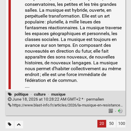
conservatoires, les petites et les très grandes
salles. La musique est hybride, ouverte, en
perpétuelle transformation. Elle est un art
populaire : plurielle, à mille lieues des
fantasmes réactionnaires. La musique traverse
les espaces géographiques et personnels, les
classes sociales. La musique est toujours en
avance sur son temps. En composant des
nouveautés en direction du futur, elle fait
apparaître des sons nouveaux, de nouvelles
histoires, de nouveaux langages. La musique
nous permet d’habiter collectivement au même
endroit ; elle est une force immédiate de
fédération et de commun.
....
politique
·
culture
·
musique
June 18, 2026 at 10:28:22 AM GMT+2 * ·
permalien
https://www.blast-info.fr/articles/2026/la-musique-en-resistance-l-appel-des-1000-p4NLS8sGTcKRis0Eiu1P-A
·
20
50
100