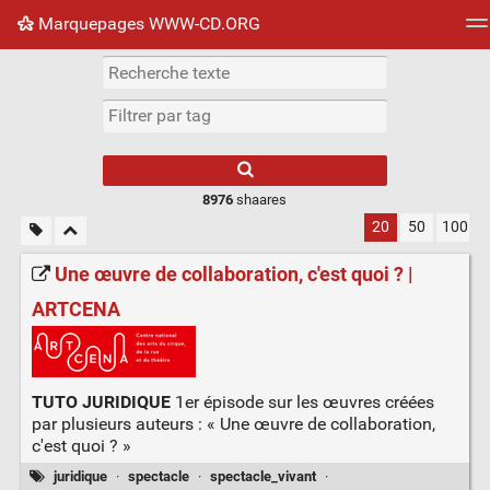
Marquepages WWW-CD.ORG
Nuage de tags
Mur d'images
Quotidien
Flux RS
8976
shaares
20
50
100
Une œuvre de collaboration, c'est quoi ? |
ARTCENA
TUTO JURIDIQUE
1er épisode sur les œuvres créées
par plusieurs auteurs : « Une œuvre de collaboration,
c'est quoi ? »
juridique
·
spectacle
·
spectacle_vivant
·