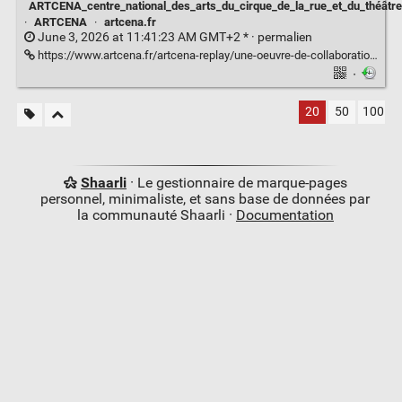
ARTCENA_centre_national_des_arts_du_cirque_de_la_rue_et_du_théâtre
·
ARTCENA
·
artcena.fr
June 3, 2026 at 11:41:23 AM GMT+2 * ·
permalien
https://www.artcena.fr/artcena-replay/une-oeuvre-de-collaboration-cest-quoi
·
20
50
100
Shaarli
· Le gestionnaire de marque-pages
personnel, minimaliste, et sans base de données par
la communauté Shaarli ·
Documentation