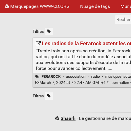
Marquepages WWW-CD.ORG
Nuage de tags
Mur 
Filtres
Les radios de la Ferarock actent les o
"Trente-trois ans après sa création, la Feraroc
radios, qui ont fait le choix du modèle associ
aux évolutions des supports d’écoute de la rad
force pour avancer collectivement. ....
FERAROCK
·
association
·
radio
·
musiques_actu
March 7, 2024 at 7:22:47 AM GMT+1 * ·
permalien
Filtres
Shaarli
· Le gestionnaire de marq