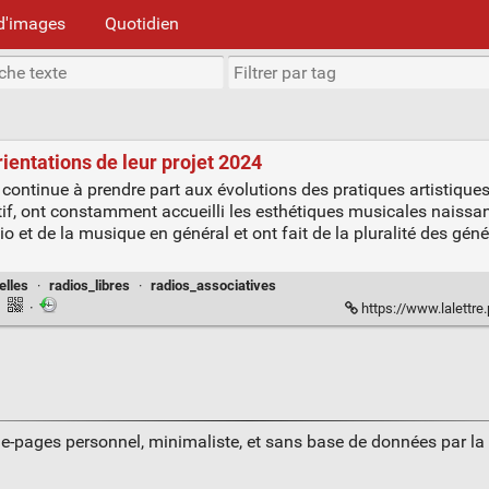
d'images
Quotidien
rientations de leur projet 2024
k continue à prendre part aux évolutions des pratiques artistiques
atif, ont constamment accueilli les esthétiques musicales naissan
io et de la musique en général et ont fait de la pluralité des gé
elles
·
radios_libres
·
radios_associatives
·
·
https://www.lalettre.pro/Les-
ue-pages personnel, minimaliste, et sans base de données par l