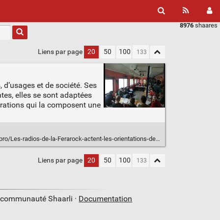
8976
shaares
Liens par page
20
50
100
, d’usages et de société. Ses
tes, elles se sont adaptées
nérations qui la composent une
radios-de-la-Ferarock-actent-les-orientations-de-leur-projet-2024_a34258.html
Liens par page
20
50
100
a communauté Shaarli ·
Documentation