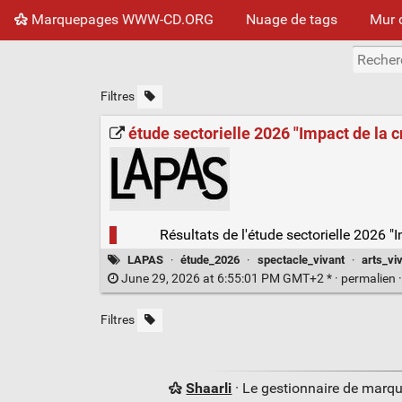
Marquepages WWW-CD.ORG
Nuage de tags
Mur 
Filtres
étude sectorielle 2026 "Impact de la cr
Résultats de l'étude sectorielle 2026 "I
LAPAS
·
étude_2026
·
spectacle_vivant
·
arts_vi
June 29, 2026 at 6:55:01 PM GMT+2 * ·
permalien
Filtres
Shaarli
· Le gestionnaire de marq