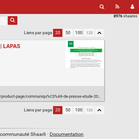
8976
shaares
Liens par page
20
50
100
6 | LAPAS
roduct-page/communiqu%C3%A9-de-presse-etude-2026-25-juin-2026
Liens par page
20
50
100
a communauté Shaarli ·
Documentation