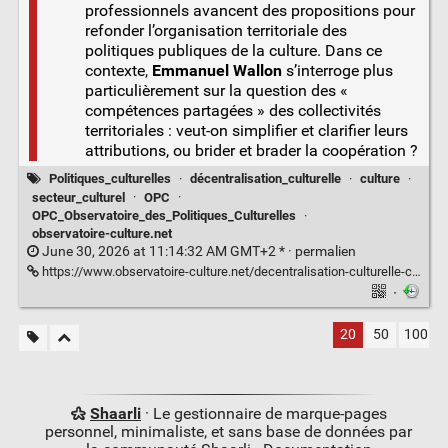
professionnels avancent des propositions pour
refonder l’organisation territoriale des
politiques publiques de la culture. Dans ce
contexte,
Emmanuel Wallon
s’interroge plus
particulièrement sur la question des «
compétences partagées » des collectivités
territoriales : veut-on simplifier et clarifier leurs
attributions, ou brider et brader la coopération ?
Politiques_culturelles
·
décentralisation_culturelle
·
culture
·
secteur_culturel
·
OPC
·
OPC_Observatoire_des_Politiques_Culturelles
·
observatoire-culture.net
June 30, 2026 at 11:14:32 AM GMT+2 * ·
permalien
https://www.observatoire-culture.net/decentralisation-culturelle-clarifier-competences-brider-cooperation/
·
20
50
100
Shaarli
· Le gestionnaire de marque-pages
personnel, minimaliste, et sans base de données par