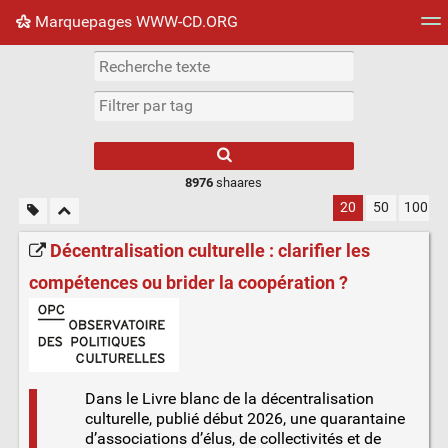
Marquepages WWW-CD.ORG
Nuage de tags
Mur d'images
Quotidien
Flux RS
8976
shaares
20
50
100
Décentralisation culturelle : clarifier les
compétences ou brider la coopération ?
Dans le Livre blanc de la décentralisation
culturelle, publié début 2026, une quarantaine
d’associations d’élus, de collectivités et de