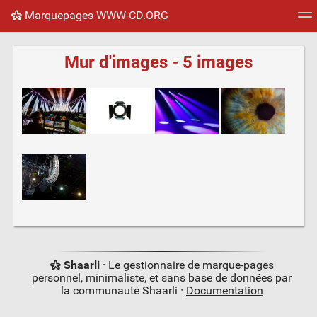
Marquepages WWW-CD.ORG
Nuage de tags
Mur d'images
Quotidien
Flux RS
Mur d'images - 5 images
Shaarli
· Le gestionnaire de marque-pages
personnel, minimaliste, et sans base de données par
la communauté Shaarli ·
Documentation