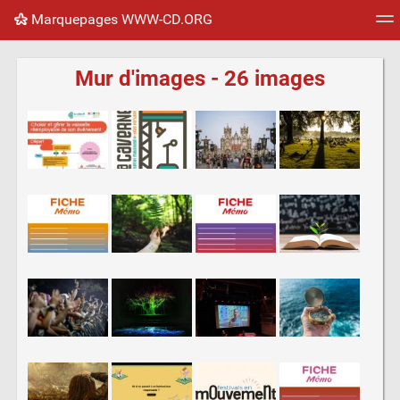
Marquepages WWW-CD.ORG
Nuage de tags
Mur d'images
Quotidien
Flux RS
Mur d'images - 26 images