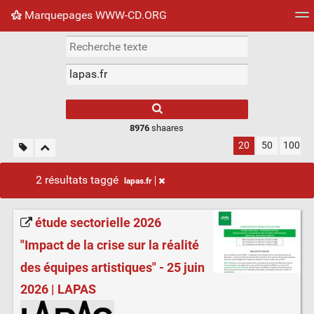
Marquepages WWW-CD.ORG
Nuage de tags
Mur d'images
Quotidien
Flux RS
8976
shaares
20
50
100
2 résultats taggé
lapas.fr
étude sectorielle 2026
"Impact de la crise sur la réalité
des équipes artistiques" - 25 juin
2026 | LAPAS