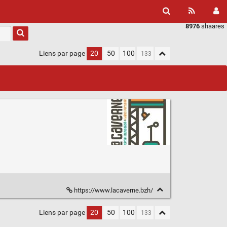
8976
shaares
Liens par page
20
50
100
https://www.lacaverne.bzh/
Liens par page
20
50
100