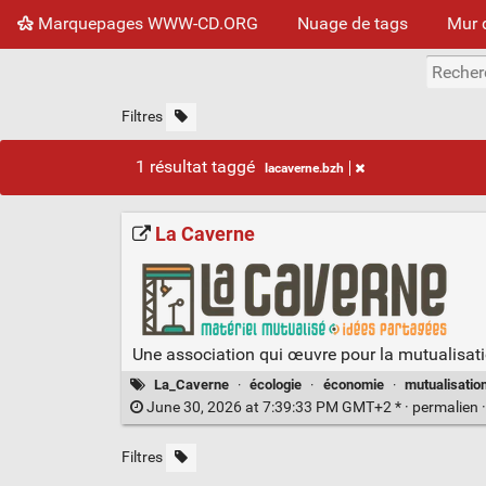
Marquepages WWW-CD.ORG
Nuage de tags
Mur 
Filtres
1 résultat taggé
lacaverne.bzh
La Caverne
Une association qui œuvre pour la mutualisat
La_Caverne
·
écologie
·
économie
·
mutualisatio
June 30, 2026 at 7:39:33 PM GMT+2 * ·
permalien
Filtres