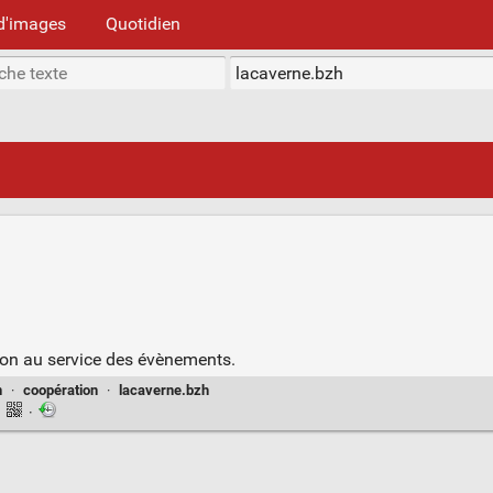
d'images
Quotidien
ion au service des évènements.
n
·
coopération
·
lacaverne.bzh
·
·