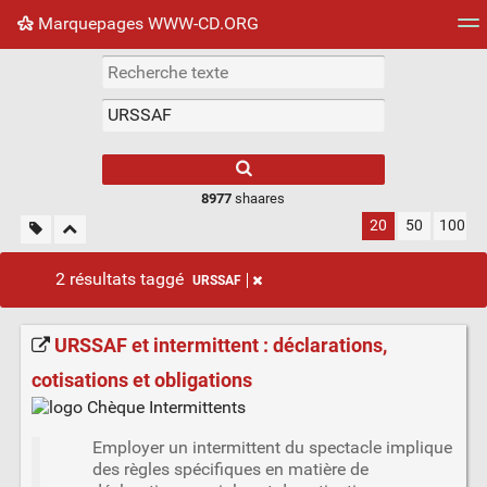
Marquepages WWW-CD.ORG
Nuage de tags
Mur d'images
Quotidien
Flux RS
8977
shaares
20
50
100
2 résultats taggé
URSSAF
URSSAF et intermittent : déclarations,
cotisations et obligations
Employer un intermittent du spectacle implique
des règles spécifiques en matière de