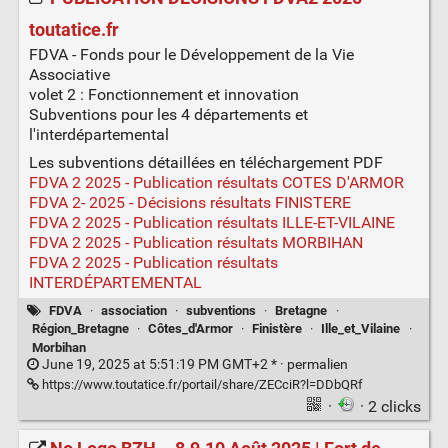
toutatice.fr
FDVA - Fonds pour le Développement de la Vie
Associative
volet 2 : Fonctionnement et innovation
Subventions pour les 4 départements et
l'interdépartemental
Les subventions détaillées en téléchargement PDF
FDVA 2 2025 - Publication résultats COTES D'ARMOR
FDVA 2- 2025 - Décisions résultats FINISTERE
FDVA 2 2025 - Publication résultats ILLE-ET-VILAINE
FDVA 2 2025 - Publication résultats MORBIHAN
FDVA 2 2025 - Publication résultats
INTERDÉPARTEMENTAL
FDVA
·
association
·
subventions
·
Bretagne
·
Région_Bretagne
·
Côtes_d'Armor
·
Finistère
·
Ille_et_Vilaine
·
Morbihan
June 19, 2025 at 5:51:19 PM GMT+2 * ·
permalien
https://www.toutatice.fr/portail/share/ZECciR?l=DDbQRf
·
· 2 clicks