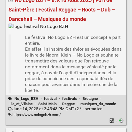
No Logo BZH – 8.9.10 Août 2025 | Fort de
Saint-Père | Festival Reggae – Roots – Dub –
Dancehall – Musiques du monde
Le festival No Logo BZH est un concept à part
entière.
En effet il s’inspire des théories évoquées dans
le livre de Naomi Klein – No Logo et souhaite
transmettre des valeurs que l’on retrouve
notamment dans le message véhiculé par le
reggae, à savoir l’esprit d’indépendance et la
prise de conscience des responsabilités de
chacun pour avancer dans la recherche de la
liberté.
No_Logo_BZH
·
festival
·
festivals
·
Bretagne
·
Ille_et_Vilaine
·
Saint-Malo
·
Reggae
·
musiques_du_monde
June 14, 2025 at 2:45:48 PM GMT+2 * ·
permalien
https://www.nologobzh.com/
·