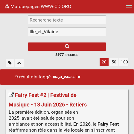
Marquepages WWW-CD.ORG
Nuage de tags
Mur d'images
Quotidien
Flux RS
8977
shaares
20
50
100
9 résultats taggé
Ille_et_Vilaine
Fairy Fest #2 | Festival de
Musique - 13 Juin 2026 - Retiers
La première édition, organisée en
2025, avait été saluée pour son
ambiance et son accessibilité. En 2026, le
Fairy Fest
réaffirme son rôle dans la vie locale en s’inscrivant