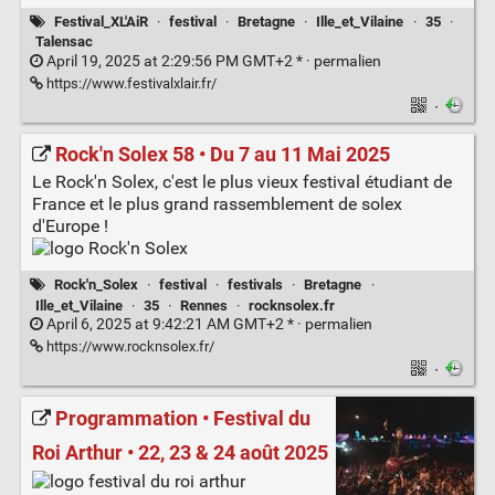
Festival_XL'AiR
·
festival
·
Bretagne
·
Ille_et_Vilaine
·
35
·
Talensac
April 19, 2025 at 2:29:56 PM GMT+2 * ·
permalien
https://www.festivalxlair.fr/
·
Rock'n Solex 58 • Du 7 au 11 Mai 2025
Le Rock'n Solex, c'est le plus vieux festival étudiant de
France et le plus grand rassemblement de solex
d'Europe !
Rock'n_Solex
·
festival
·
festivals
·
Bretagne
·
Ille_et_Vilaine
·
35
·
Rennes
·
rocknsolex.fr
April 6, 2025 at 9:42:21 AM GMT+2 * ·
permalien
https://www.rocknsolex.fr/
·
Programmation • Festival du
Roi Arthur • 22, 23 & 24 août 2025