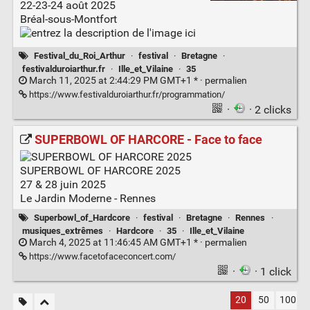
22-23-24 août 2025
Bréal-sous-Montfort
Festival_du_Roi_Arthur
·
festival
·
Bretagne
·
festivalduroiarthur.fr
·
Ille_et_Vilaine
·
35
March 11, 2025 at 2:44:29 PM GMT+1 * ·
permalien
https://www.festivalduroiarthur.fr/programmation/
·
· 2 clicks
SUPERBOWL OF HARCORE - Face to face
SUPERBOWL OF HARCORE 2025
27 & 28 juin 2025
Le Jardin Moderne - Rennes
Superbowl_of_Hardcore
·
festival
·
Bretagne
·
Rennes
·
musiques_extrêmes
·
Hardcore
·
35
·
Ille_et_Vilaine
March 4, 2025 at 11:46:45 AM GMT+1 * ·
permalien
https://www.facetofaceconcert.com/
·
· 1 click
20
50
100