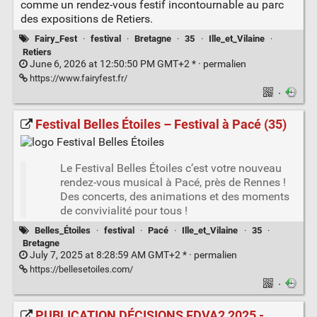
comme un rendez-vous festif incontournable au parc
des expositions de Retiers.
Fairy_Fest
·
festival
·
Bretagne
·
35
·
Ille_et_Vilaine
·
Retiers
June 6, 2026 at 12:50:50 PM GMT+2 * ·
permalien
https://www.fairyfest.fr/
·
Festival Belles Étoiles – Festival à Pacé (35)
Le Festival Belles Étoiles c’est votre nouveau
rendez-vous musical à Pacé, près de Rennes !
Des concerts, des animations et des moments
de convivialité pour tous !
Belles_Étoiles
·
festival
·
Pacé
·
Ille_et_Vilaine
·
35
·
Bretagne
July 7, 2025 at 8:28:59 AM GMT+2 * ·
permalien
https://bellesetoiles.com/
·
PUBLICATION DÉCISIONS FDVA2 2025 -