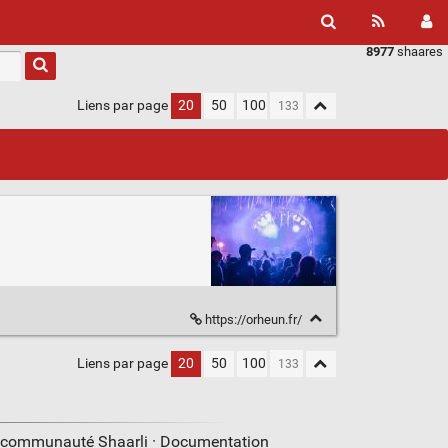
8977
shaares
Liens par page
20
50
100
https://orheun.fr/
Liens par page
20
50
100
a communauté Shaarli ·
Documentation