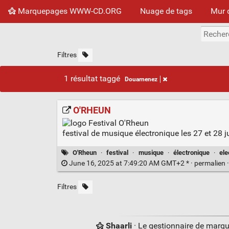
Marquepages WWW-CD.ORG
Nuage de tags
Mur 
Filtres
1 résultat taggé
Douarnenez
O'RHEUN
festival de musique électronique les 27 et 28
O'Rheun
·
festival
·
musique
·
électronique
·
ele
June 16, 2025 at 7:49:20 AM GMT+2 * ·
permalien
Filtres
Shaarli
· Le gestionnaire de marq