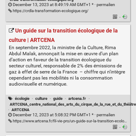
December 13, 2023 at 8:49:19 AM GMT+1 * ·
permalien
https://crdla-transformation-ecologique.org/
·
Un guide sur la transition écologique de la
culture | ARTCENA
En septembre 2022, la ministre de la Culture, Rima
Abdul Malak, annonçait la mise en œuvre d’un plan
d’action en faveur de la transition écologique du
secteur culturel, responsable de 2% des émissions de
gaz à effet de serre de la France – chiffre qui n’intègre
cependant pas les mobilités ni la consommation
audiovisuelle et numérique.
écologie
·
culture
·
guide
·
artcena.fr
·
ARTCENA_centre_national_des_arts_du_cirque_de_la_rue_et_du_théâtre
·
ARTCENA
December 12, 2023 at 5:08:32 PM GMT+1 * ·
permalien
https://www.artcena.fr/fil-vie-pro/un-guide-sur-la-transition-ecologique-de-la-culture
·