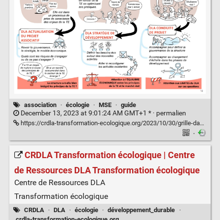
association
·
écologie
·
MSE
·
guide
December 13, 2023 at 9:01:24 AM GMT+1 * ·
permalien
https://crdla-transformation-ecologique.org/2023/10/30/grille-danalyse-transformation-ecologique-et-modeles-socio-economique-des-associations/
·
CRDLA Transformation écologique | Centre
de Ressources DLA Transformation écologique
Centre de Ressources DLA
Transformation écologique
CRDLA
·
DLA
·
écologie
·
développement_durable
·
crdla-transformation-ecologique.org