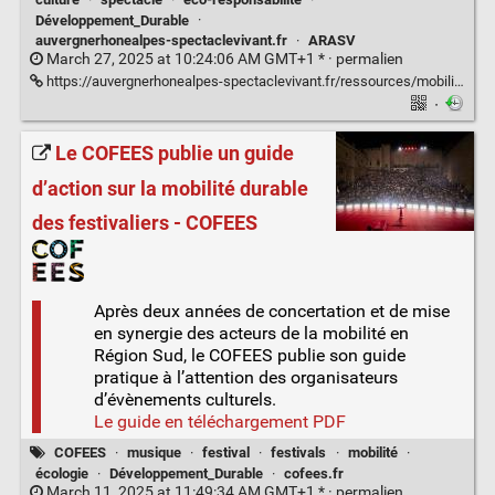
Développement_Durable
·
auvergnerhonealpes-spectaclevivant.fr
·
ARASV
March 27, 2025 at 10:24:06 AM GMT+1 * ·
permalien
https://auvergnerhonealpes-spectaclevivant.fr/ressources/mobilite-eco-responsable/
·
Le COFEES publie un guide
d’action sur la mobilité durable
des festivaliers - COFEES
Après deux années de concertation et de mise
en synergie des acteurs de la mobilité en
Région Sud, le COFEES publie son guide
pratique à l’attention des organisateurs
d’évènements culturels.
Le guide en téléchargement PDF
COFEES
·
musique
·
festival
·
festivals
·
mobilité
·
écologie
·
Développement_Durable
·
cofees.fr
March 11, 2025 at 11:49:34 AM GMT+1 * ·
permalien