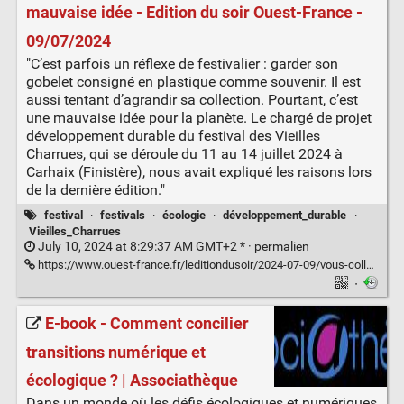
mauvaise idée - Edition du soir Ouest-France -
09/07/2024
"C’est parfois un réflexe de festivalier : garder son
gobelet consigné en plastique comme souvenir. Il est
aussi tentant d’agrandir sa collection. Pourtant, c’est
une mauvaise idée pour la planète. Le chargé de projet
développement durable du festival des Vieilles
Charrues, qui se déroule du 11 au 14 juillet 2024 à
Carhaix (Finistère), nous avait expliqué les raisons lors
de la dernière édition."
festival
·
festivals
·
écologie
·
développement_durable
·
Vieilles_Charrues
July 10, 2024 at 8:29:37 AM GMT+2 * ·
permalien
https://www.ouest-france.fr/leditiondusoir/2024-07-09/vous-collectionnez-les-gobelets-consignes-des-festivals-voici-pourquoi-c-est-une-mauvaise-idee-2202fd73-fa6e-4843-9f8b-d49a01d04671
·
E-book - Comment concilier
transitions numérique et
écologique ? | Associathèque
Dans un monde où les défis écologiques et numériques