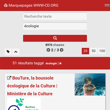
Marquepages WWW-CD.ORG
Nuage de tags
Mur d'images
Quotidien
Flux RS
8976
shaares
2 / 3
20
50
100
51 résultats taggé
écologie
BouTure, la boussole
écologique de la Culture |
Ministère de la Culture