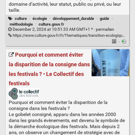
domaine d’activité, leur statut, public ou privé, ou leur
taille.
culture
·
écologie
·
développement_durable
·
guide
·
méthodologie
·
culture.gouv.fr
December 2, 2024 at 10:51:33 AM GMT+1 * ·
permalien
https://www.culture.gouv.fr/fr/Thematiques/transition-ecologique/Centre-de-ressources-Transition-ecologique-de-la-Culture/bouture-la-boussole-ecologique-de-la-culture
·
Pourquoi et comment éviter
la disparition de la consigne dans
les festivals ? • Le Collectif des
festivals
Pourquoi et comment éviter la disparition de la
consigne dans les festivals ?
Le gobelet consigné, apparu dans les années 2000
dans les grands évènements, est devenu le symbole de
la démarche écologique des festivals. Mais depuis 2
ans, on observe un changement de stratégie avec de