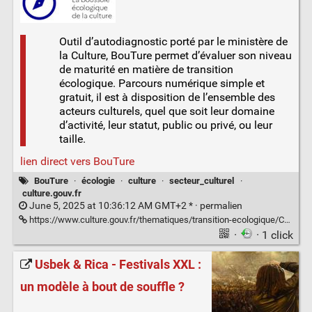
Outil d’autodiagnostic porté par le ministère de
la Culture, BouTure permet d’évaluer son niveau
de maturité en matière de transition
écologique. Parcours numérique simple et
gratuit, il est à disposition de l’ensemble des
acteurs culturels, quel que soit leur domaine
d’activité, leur statut, public ou privé, ou leur
taille.
lien direct vers BouTure
BouTure
·
écologie
·
culture
·
secteur_culturel
·
culture.gouv.fr
June 5, 2025 at 10:36:12 AM GMT+2 * ·
permalien
https://www.culture.gouv.fr/thematiques/transition-ecologique/Centre-de-ressources-Transition-ecologique-de-la-Culture/bouture-la-boussole-ecologique-de-la-culture
·
· 1 click
Usbek & Rica - Festivals XXL :
un modèle à bout de souffle ?