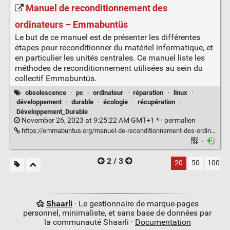
Manuel de reconditionnement des
ordinateurs – Emmabuntüs
Le but de ce manuel est de présenter les différentes
étapes pour reconditionner du matériel informatique, et
en particulier les unités centrales. Ce manuel liste les
méthodes de reconditionnement utilisées au sein du
collectif Emmabuntüs.
obsolescence
·
pc
·
ordinateur
·
réparation
·
linux
·
développement
·
durable
·
écologie
·
récupération
·
Développement_Durable
November 26, 2023 at 9:25:22 AM GMT+1 * ·
permalien
https://emmabuntus.org/manuel-de-reconditionnement-des-ordinateurs/
·
2 / 3
20
50
100
Shaarli
· Le gestionnaire de marque-pages
personnel, minimaliste, et sans base de données par
la communauté Shaarli ·
Documentation