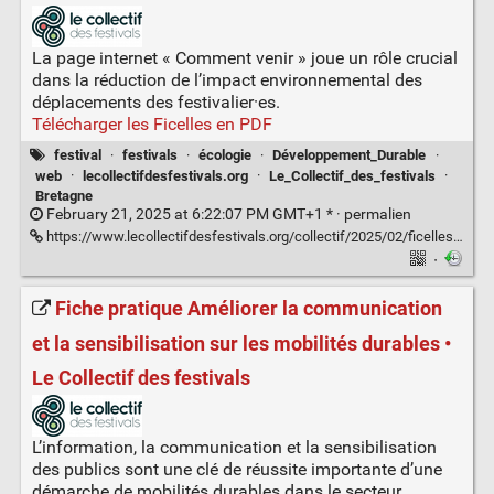
La page internet « Comment venir » joue un rôle crucial
dans la réduction de l’impact environnemental des
déplacements des festivalier·es.
Télécharger les Ficelles en PDF
festival
·
festivals
·
écologie
·
Développement_Durable
·
web
·
lecollectifdesfestivals.org
·
Le_Collectif_des_festivals
·
Bretagne
February 21, 2025 at 6:22:07 PM GMT+1 * ·
permalien
https://www.lecollectifdesfestivals.org/collectif/2025/02/ficelles-construire-sa-page-web-comment-venir-au-festival/
·
Fiche pratique Améliorer la communication
et la sensibilisation sur les mobilités durables •
Le Collectif des festivals
L’information, la communication et la sensibilisation
des publics sont une clé de réussite importante d’une
démarche de mobilités durables dans le secteur