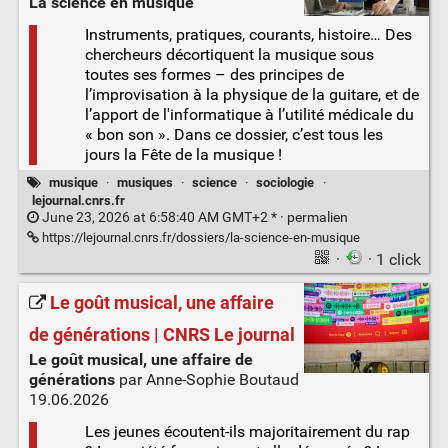
La science en musique
Instruments, pratiques, courants, histoire… Des
chercheurs décortiquent la musique sous
toutes ses formes – des principes de
l’improvisation à la physique de la guitare, et de
l’apport de l'informatique à l’utilité médicale du
« bon son ». Dans ce dossier, c’est tous les
jours la Fête de la musique !
musique
·
musiques
·
science
·
sociologie
·
lejournal.cnrs.fr
June 23, 2026 at 6:58:40 AM GMT+2 * ·
permalien
https://lejournal.cnrs.fr/dossiers/la-science-en-musique
·
· 1 click
Le goût musical, une affaire
de générations | CNRS Le journal
Le goût musical, une affaire de
générations
par Anne-Sophie Boutaud
19.06.2026
Les jeunes écoutent-ils majoritairement du rap