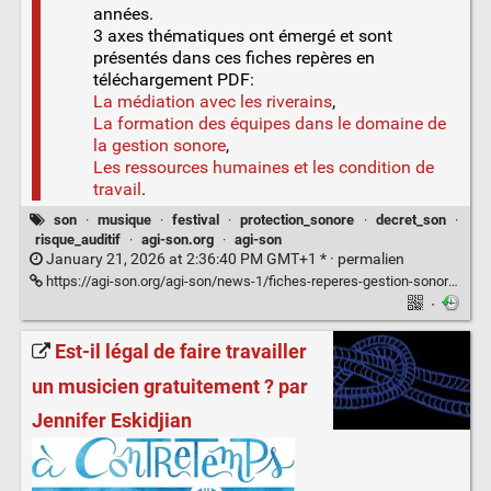
années.
3 axes thématiques ont émergé et sont
présentés dans ces fiches repères en
téléchargement PDF:
La médiation avec les riverains
,
La formation des équipes dans le domaine de
la gestion sonore
,
Les ressources humaines et les condition de
travail
.
son
·
musique
·
festival
·
protection_sonore
·
decret_son
·
risque_auditif
·
agi-son.org
·
agi-son
January 21, 2026 at 2:36:40 PM GMT+1 * ·
permalien
https://agi-son.org/agi-son/news-1/fiches-reperes-gestion-sonore-en-plein-air-232
·
Est-il légal de faire travailler
un musicien gratuitement ? par
Jennifer Eskidjian