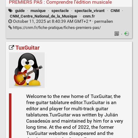
PREMIERS PAS : Comprendre l’édition musicale
guide
·
musique
·
spectacle
·
spectacle_vivant
·
CNM
·
CNM_Centre_National_de_la_Musique
·
cnm.fr
October 11, 2025 at 8:40:39 AM GMT+2 * ·
permalien
https://cnm.fr/fiche-pratique/fiches-premiers-pas/
·
TuxGuitar
Welcome to the new home of TuxGuitar, the
free guitar tablature editor.TuxGuitar is an
editor and player for multi-track guitar
tablatures.TuxGuitar was written by Julián
Casadesús and maintained by him for a very
long time. At the end of 2022, the former
TuxGuitar websites disappeared and the