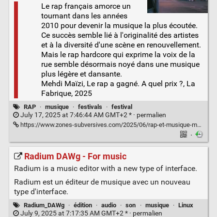
Le rap français amorce un
tournant dans les années
2010 pour devenir la musique la plus écoutée.
Ce succès semble lié à l'originalité des artistes
et à la diversité d'une scène en renouvellement.
Mais le rap hardcore qui exprime la voix de la
rue semble désormais noyé dans une musique
plus légère et dansante.
Mehdi Maïzi, Le rap a gagné. A quel prix ?, La
Fabrique, 2025
RAP
·
musique
·
festivals
·
festival
July 17, 2025 at 7:46:44 AM GMT+2 * ·
permalien
https://www.zones-subversives.com/2025/06/rap-et-musique-mainstream.html
·
Radium DAWg - For music
Radium is a music editor with a new type of interface.
Radium est un éditeur de musique avec un nouveau
type d'interface.
Radium_DAWg
·
édition
·
audio
·
son
·
musique
·
Linux
July 9, 2025 at 7:17:35 AM GMT+2 * ·
permalien