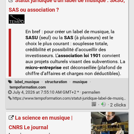
Statut juridique d'un label de musique : SASU,
SAS ou association ?
En bref : pour créer un label de musique, la
SASU
(seul) ou la
SAS
(à plusieurs) est le
choix le plus courant : souplesse totale,
crédibilité et possibilité d’accueillir des
investisseurs. L’
association loi 1901
convient
aux projets culturels visant des subventions. La
micro-entreprise
est déconseillée (plafond de
chiffre d’affaires et charges non déductibles).
label_musique
·
structuration
·
musique
·
tempoformation.com
July 4, 2026 at 7:55:10 AM GMT+2 * ·
permalien
https://www.tempoformation.com/statut-juridique-label-de-musique/
·
· 2 clicks
La science en musique |
CNRS Le journal