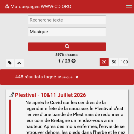
Marquepages WWW-CD.ORG
Nuage de tags
Mur d'images
Quotidien
Flux RS
8976
shaares
1 / 23
20
50
100
448 résultats taggé
Musique
Plestival - 10&11 Juillet 2026
Né après le Covid sur les cendres de la
légendaire fête de la saucisse, le Plestival c'est
l'envie d'une bande de Plestinais de redonner à
leur coin de Bretagne un rendez-vous à sa
hauteur. Après des mois enfermés, l'envie de se
retrouver dehors, les pieds dans l'herbe et le nez