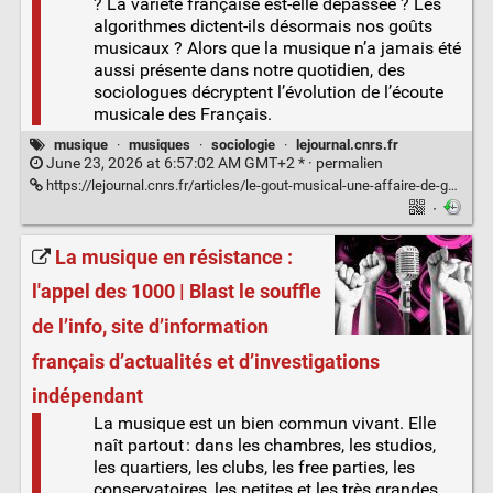
? La variété française est-elle dépassée ? Les
algorithmes dictent-ils désormais nos goûts
musicaux ? Alors que la musique n’a jamais été
aussi présente dans notre quotidien, des
sociologues décryptent l’évolution de l’écoute
musicale des Français.
musique
·
musiques
·
sociologie
·
lejournal.cnrs.fr
June 23, 2026 at 6:57:02 AM GMT+2 * ·
permalien
https://lejournal.cnrs.fr/articles/le-gout-musical-une-affaire-de-generations
·
La musique en résistance :
l'appel des 1000 | Blast le souffle
de l’info, site d’information
français d’actualités et d’investigations
indépendant
La musique est un bien commun vivant. Elle
naît partout : dans les chambres, les studios,
les quartiers, les clubs, les free parties, les
conservatoires, les petites et les très grandes