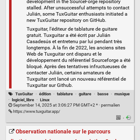
development in the SourceForge repository
stalled. After unsuccessful attempts to contact
Julián, some TuxGuitar enthusiasts initiated a
new TuxGuitar repository on GitHub.
Tuxguitar, l'éditeur de tablature de guitare
gratuit. Tuxguitar a été écrit par Julián
Casadesús et entretenu par lui pendant très
longtemps. À la fin de 2022, les anciens sites
Web de Tuxguitar ont disparu et le
développement du référentiel Sourceforge a été
bloqué. Après des tentatives infructueuses de
contacter Julián, certains amateurs de
Tuxguitar ont lancé un nouveau référentiel de
Tuxguitar sur Github.
TuxGuitar
·
édition
·
tablature
·
guitare
·
basse
·
musique
·
logiciel_libre
·
Linux
September 14, 2025 at 3:06:27 PM GMT+2 * ·
permalien
https://www.tuxguitar.app/
·
Observation nationale sur le parcours