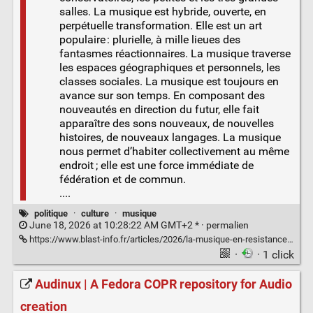
salles. La musique est hybride, ouverte, en
perpétuelle transformation. Elle est un art
populaire : plurielle, à mille lieues des
fantasmes réactionnaires. La musique traverse
les espaces géographiques et personnels, les
classes sociales. La musique est toujours en
avance sur son temps. En composant des
nouveautés en direction du futur, elle fait
apparaître des sons nouveaux, de nouvelles
histoires, de nouveaux langages. La musique
nous permet d’habiter collectivement au même
endroit ; elle est une force immédiate de
fédération et de commun.
....
politique
·
culture
·
musique
June 18, 2026 at 10:28:22 AM GMT+2 * ·
permalien
https://www.blast-info.fr/articles/2026/la-musique-en-resistance-l-appel-des-1000-p4NLS8sGTcKRis0Eiu1P-A
·
· 1 click
Audinux | A Fedora COPR repository for Audio
creation