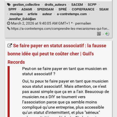
gestion_collective
·
droits_auteurs
·
SACEM
·
SCPP
·
SPPF
·
ADAMI
·
SPEDIDAM
·
SPRÉ
·
COPIEFRANCE
·
SEAM
·
musique
·
artiste
·
auteur
·
a-contretemps.com
·
Jennifer_Eskidjian
March 2, 2026 at 9:40:05 AM GMT+1 * ·
permalien
https://a-contretemps.com/comprendre-les-mecanismes-qui-font-tourner-le-monde-de-la-musique/
·
Se faire payer en statut associatif : la fausse
bonne idée qui peut te coûter cher | Guil's
Records
Peut-on se faire payer en tant que musicien en
statut associatif ?
Oui, tu peux te faire payer en tant que musicien
sous statut associatif. Mais attention, ce n'est
pas aussi simple que ça en a l'air. Beaucoup de
musicien.ne.s DIY se tournent vers
l'association parce que ça semble moins
compliqué qu'une entreprise, plus accessible
qu'un statut d'intermittent, et plus "sérieux"