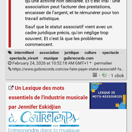
qu'une activité non déclarée. Et c'est vrai : une
association peut facturer des prestations,
encaisser de l'argent, et te rémunérer pour ton
travail artistique.
Sauf que le statut associatif vient avec un
cadre juridique précis, qu'on néglige trop
souvent. Et c'est là que les problèmes
commencent.
intermittent
·
association
·
juridique
·
culture
·
spectacle
·
spectacle_vivant
·
musique
·
guilsrecords.com
February 24, 2026 at 10:52:18 AM GMT+1 * ·
permalien
https://www.guilsrecords.com/se-faire-payer-statut-associatif-fausse-bonne-idee-couter-cher/
·
· 1 click
Un Lexique des mots
essentiels de l'industrie musicale
par Jennifer Eskidjian