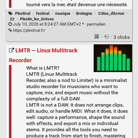
tourné vers la mer, était devenue une nécessité.
Plestival
·
festival
·
musique
·
Bretagne
·
Côtes_d'Armor
·
22
·
Plestin_les_Grèves
July 10, 2026 at 8:24:27 AM GMT+2 * ·
permalien
https://plestival.fr/
·
· 3 clicks
LMTR — Linux Multitrack
Recorder
What is LMTR?
LMTR (Linux Multitrack
Recorder, also a nod to Limiter) is a minimalist
studio recorder for musicians who want to
capture, mix, and export music without the
complexity of a full DAW.
LMTR is not a DAW. It does not arrange clips,
edit audio, or handle MIDI. What it does, it does
well: capture a performance, shape the sound
with effects, and export a mix or individual
stems. It provides all the tools you need to
produce a track from start to finish, mastering