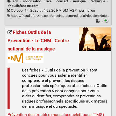
son
·
sonorisation
·
live
·
concert
·
musique
·
technique
·
fr.audiofanzine.com
October 14, 2025 at 4:32:20 PM GMT+2 * ·
permalien
https://fr.audiofanzine.com/enceinte-sono/editorial/dossiers/tuto-propagation-du-son-calculer-ajuster-l-alignement-temporel-des-enceintes-de-sonorisation.html
·
Fiches Outils de la
Prévention - Le CNM : Centre
national de la musique
Les fiches « Outils de la prévention » sont
conçues pour vous aider à identifier,
comprendre et prévenir les risques
professionnels spécifiques aLes fiches « Outils
de la prévention » sont conçues pour vous
aider à identifier, comprendre et prévenir les
risques professionnels spécifiques aux métiers
de la musique et du spectacle.
Prévention des troubles musculosquelettiques (TMS)