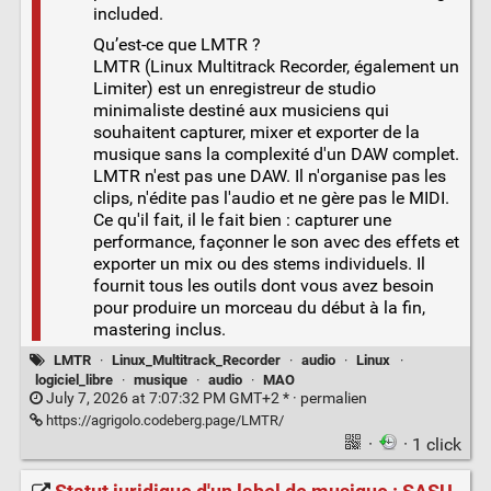
included.
Qu’est-ce que LMTR ?
LMTR (Linux Multitrack Recorder, également un
Limiter) est un enregistreur de studio
minimaliste destiné aux musiciens qui
souhaitent capturer, mixer et exporter de la
musique sans la complexité d'un DAW complet.
LMTR n'est pas une DAW. Il n'organise pas les
clips, n'édite pas l'audio et ne gère pas le MIDI.
Ce qu'il fait, il le fait bien : capturer une
performance, façonner le son avec des effets et
exporter un mix ou des stems individuels. Il
fournit tous les outils dont vous avez besoin
pour produire un morceau du début à la fin,
mastering inclus.
LMTR
·
Linux_Multitrack_Recorder
·
audio
·
Linux
·
logiciel_libre
·
musique
·
audio
·
MAO
July 7, 2026 at 7:07:32 PM GMT+2 * ·
permalien
https://agrigolo.codeberg.page/LMTR/
·
· 1 click