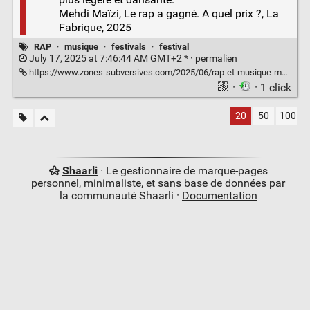
Mehdi Maïzi, Le rap a gagné. A quel prix ?, La
Fabrique, 2025
RAP
·
musique
·
festivals
·
festival
July 17, 2025 at 7:46:44 AM GMT+2 * ·
permalien
https://www.zones-subversives.com/2025/06/rap-et-musique-mainstream.html
·
· 1 click
20
50
100
Shaarli
· Le gestionnaire de marque-pages
personnel, minimaliste, et sans base de données par
la communauté Shaarli ·
Documentation