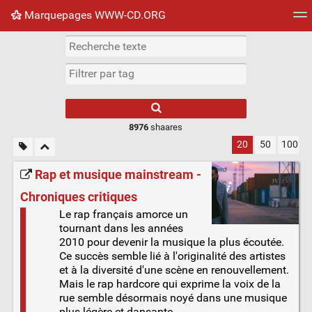
Marquepages WWW-CD.ORG
Nuage de tags
Mur d'images
Quotidien
Flux RS
8976
shaares
20
50
100
Rap et musique mainstream -
Chroniques critiques
Le rap français amorce un
tournant dans les années
2010 pour devenir la musique la plus écoutée.
Ce succès semble lié à l'originalité des artistes
et à la diversité d'une scène en renouvellement.
Mais le rap hardcore qui exprime la voix de la
rue semble désormais noyé dans une musique
plus légère et dansante.