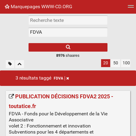
Marquepages WWW-CD.ORG
Nuage de tags
Mur d'images
Quotidien
Flux RS
8976
shaares
20
50
100
3 résultats taggé
FDVA
PUBLICATION DÉCISIONS FDVA2 2025 -
toutatice.fr
FDVA - Fonds pour le Développement de la Vie
Associative
volet 2 : Fonctionnement et innovation
Subventions pour les 4 départements et