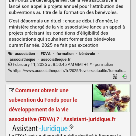
Le Fonds de développement de la vie associative a
lancé son appel à projets annuel pour l’attribution des
subventions au titre de la formation des bénévoles.
C'est désormais un rituel : chaque début d'année, le
ministère chargé de la vie associative lance un appel à
projets précisant les conditions d'éligibilité des
associations qui souhaitent former des bénévoles
durant l'année. 2025 ne fait pas exception.
association
·
FDVA
·
formation
·
bénévole
·
associathèque
·
associatheque.fr
February 11, 2025 at 8:53:45 AM GMT+1 * ·
permalien
https://www.associatheque.fr/fr/2025/fevrier/actualite/formation-benevoles-appel-est-lance.html
·
Comment obtenir une
subvention du Fonds pour le
développement de la vie
associative (FDVA) ? | Assistant-juridique.fr
Le FDVA est un dispositif public destiné à financer la