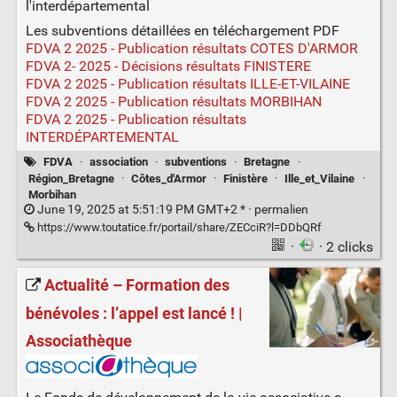
l'interdépartemental
Les subventions détaillées en téléchargement PDF
FDVA 2 2025 - Publication résultats COTES D'ARMOR
FDVA 2- 2025 - Décisions résultats FINISTERE
FDVA 2 2025 - Publication résultats ILLE-ET-VILAINE
FDVA 2 2025 - Publication résultats MORBIHAN
FDVA 2 2025 - Publication résultats
INTERDÉPARTEMENTAL
FDVA
·
association
·
subventions
·
Bretagne
·
Région_Bretagne
·
Côtes_d'Armor
·
Finistère
·
Ille_et_Vilaine
·
Morbihan
June 19, 2025 at 5:51:19 PM GMT+2 * ·
permalien
https://www.toutatice.fr/portail/share/ZECciR?l=DDbQRf
·
· 2 clicks
Actualité – Formation des
bénévoles : l’appel est lancé ! |
Associathèque