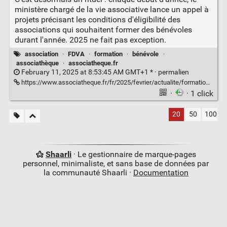
ministère chargé de la vie associative lance un appel à
projets précisant les conditions d'éligibilité des
associations qui souhaitent former des bénévoles
durant l'année. 2025 ne fait pas exception.
association
·
FDVA
·
formation
·
bénévole
·
associathèque
·
associatheque.fr
February 11, 2025 at 8:53:45 AM GMT+1 * ·
permalien
https://www.associatheque.fr/fr/2025/fevrier/actualite/formation-benevoles-appel-est-lance.html
·
· 1 click
20
50
100
Shaarli
· Le gestionnaire de marque-pages
personnel, minimaliste, et sans base de données par
la communauté Shaarli ·
Documentation