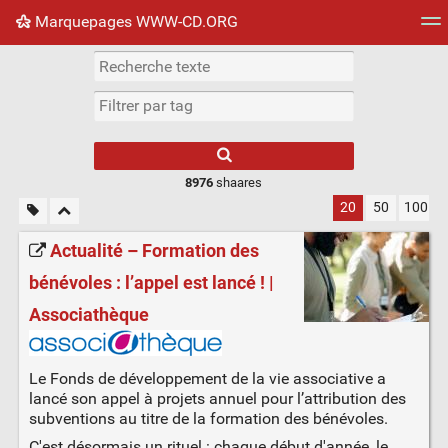
Marquepages WWW-CD.ORG
Nuage de tags
Mur d'images
Quotidien
Flux RS
8976
shaares
20
50
100
Actualité – Formation des
bénévoles : l’appel est lancé ! |
Associathèque
Le Fonds de développement de la vie associative a
lancé son appel à projets annuel pour l’attribution des
subventions au titre de la formation des bénévoles.
C'est désormais un rituel : chaque début d'année, le